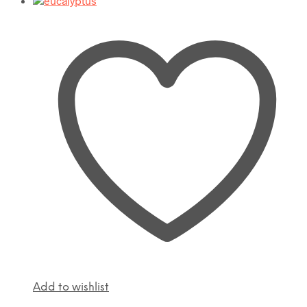
has
฿590.00
multiple
through
variants.
฿4,690.00
The
options
may
be
chosen
on
the
product
page
Add to wishlist