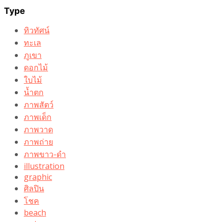
Type
ทิวทัศน์
ทะเล
ภูเขา
ดอกไม้
ใบไม้
น้ำตก
ภาพสัตว์
ภาพเด็ก
ภาพวาด
ภาพถ่าย
ภาพขาว-ดำ
illustration
graphic
ศิลปิน
โชค
beach