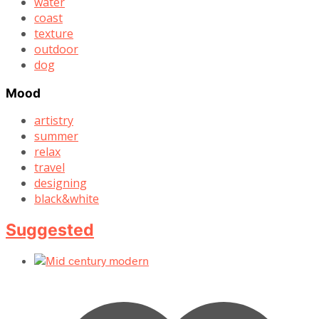
water
coast
texture
outdoor
dog
Mood
artistry
summer
relax
travel
designing
black&white
Suggested