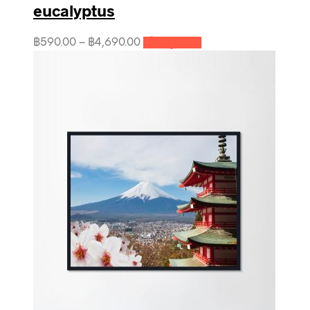
eucalyptus
This
Price
฿
590.00
–
฿
4,690.00
เลือกรูปแบบ
product
range:
has
฿590.00
multiple
through
variants.
฿4,690.00
The
options
may
be
chosen
on
the
product
page