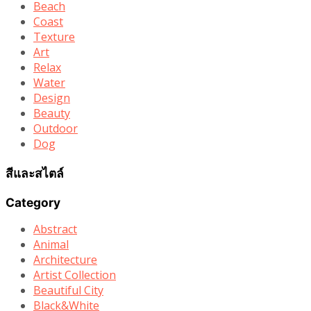
Beach
Coast
Texture
Art
Relax
Water
Design
Beauty
Outdoor
Dog
สีและสไตล์
Category
Abstract
Animal
Architecture
Artist Collection
Beautiful City
Black&White