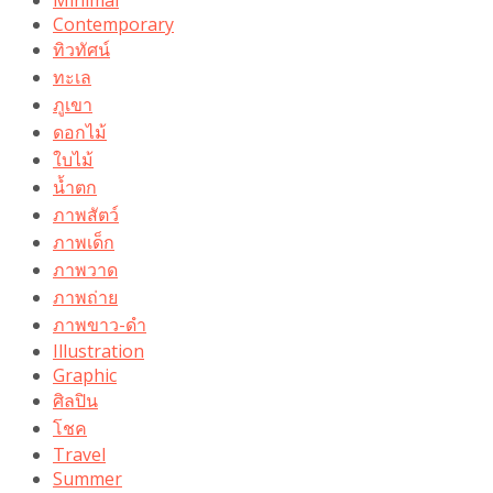
Minimal
Contemporary
ทิวทัศน์
ทะเล
ภูเขา
ดอกไม้
ใบไม้
น้ำตก
ภาพสัตว์
ภาพเด็ก
ภาพวาด
ภาพถ่าย
ภาพขาว-ดำ
Illustration
Graphic
ศิลปิน
โชค
Travel
Summer