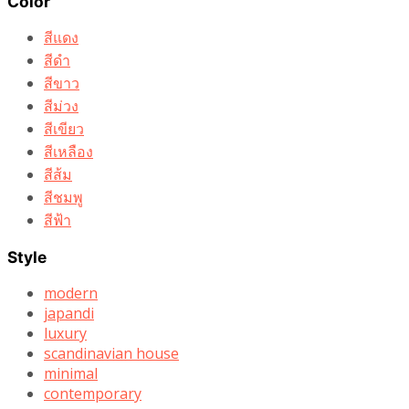
Color
สีแดง
สีดำ
สีขาว
สีม่วง
สีเขียว
สีเหลือง
สีส้ม
สีชมพู
สีฟ้า
Style
modern
japandi
luxury
scandinavian house
minimal
contemporary