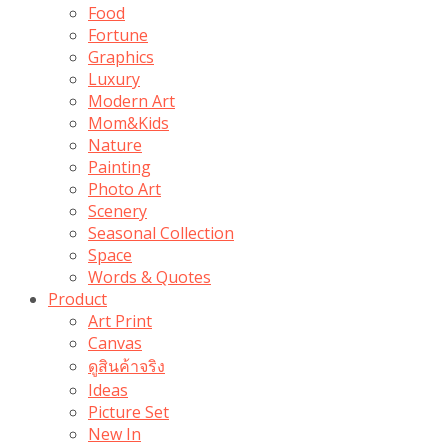
Food
Fortune
Graphics
Luxury
Modern Art
Mom&Kids
Nature
Painting
Photo Art
Scenery
Seasonal Collection
Space
Words & Quotes
Product
Art Print
Canvas
ดูสินค้าจริง
Ideas
Picture Set
New In