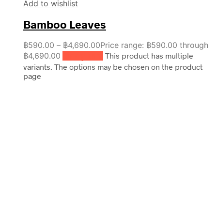
Add to wishlist
Bamboo Leaves
฿
590.00
–
฿
4,690.00
Price range: ฿590.00 through
฿4,690.00
เลือกรูปแบบ
This product has multiple
variants. The options may be chosen on the product
page