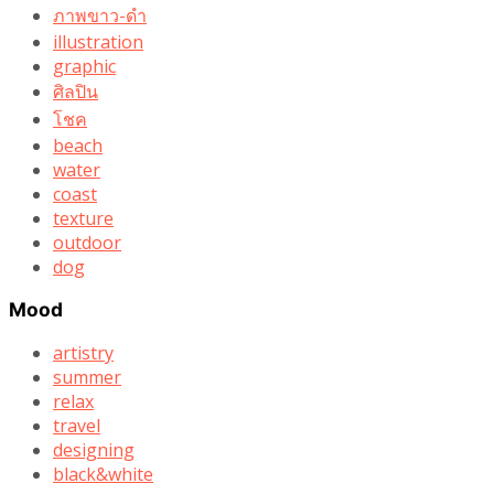
ภาพขาว-ดำ
illustration
graphic
ศิลปิน
โชค
beach
water
coast
texture
outdoor
dog
Mood
artistry
summer
relax
travel
designing
black&white