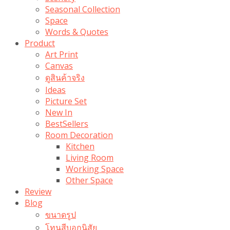
Seasonal Collection
Space
Words & Quotes
Product
Art Print
Canvas
ดูสินค้าจริง
Ideas
Picture Set
New In
BestSellers
Room Decoration
Kitchen
Living Room
Working Space
Other Space
Review
Blog
ขนาดรูป
โทนสีบอกนิสัย