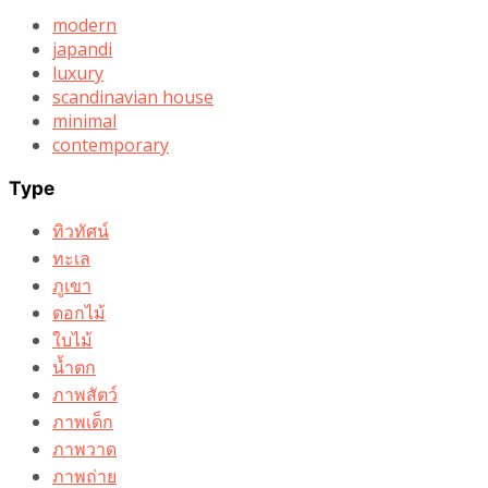
modern
japandi
luxury
scandinavian house
minimal
contemporary
Type
ทิวทัศน์
ทะเล
ภูเขา
ดอกไม้
ใบไม้
น้ำตก
ภาพสัตว์
ภาพเด็ก
ภาพวาด
ภาพถ่าย