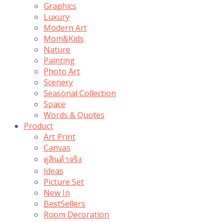
Graphics
Luxury
Modern Art
Mom&Kids
Nature
Painting
Photo Art
Scenery
Seasonal Collection
Space
Words & Quotes
Product
Art Print
Canvas
ดูสินค้าจริง
Ideas
Picture Set
New In
BestSellers
Room Decoration