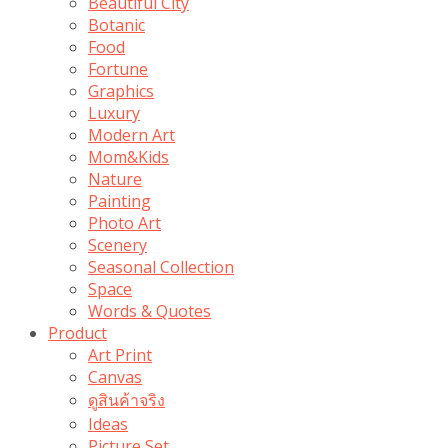
Beautiful City
Botanic
Food
Fortune
Graphics
Luxury
Modern Art
Mom&Kids
Nature
Painting
Photo Art
Scenery
Seasonal Collection
Space
Words & Quotes
Product
Art Print
Canvas
ดูสินค้าจริง
Ideas
Picture Set