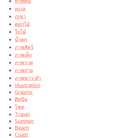
ทิวทัศน์
ทะเล
ภูเขา
ดอกไม้
ใบไม้
น้ำตก
ภาพสัตว์
ภาพเด็ก
ภาพวาด
ภาพถ่าย
ภาพขาว-ดำ
Illustration
Graphic
ศิลปิน
โชค
Travel
Summer
Beach
Coast