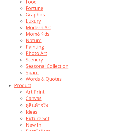
Food
Fortune
Graphics
Luxury
Modern Art
Mom&Kids
Nature
Painting
Photo Art
Scenery
Seasonal Collection
Space
Words & Quotes
Product
Art Print
Canvas
ดูสินค้าจริง
Ideas
Picture Set
New In