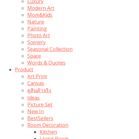
Luxury
Modern Art
Mom&Kids
Nature
Painting
Photo Art
Scenery
Seasonal Collection
Space
Words & Quotes
Product
Art Print
Canvas
ดูสินค้าจริง
Ideas
Picture Set
New In
BestSellers
Room Decoration
Kitchen
Living Room