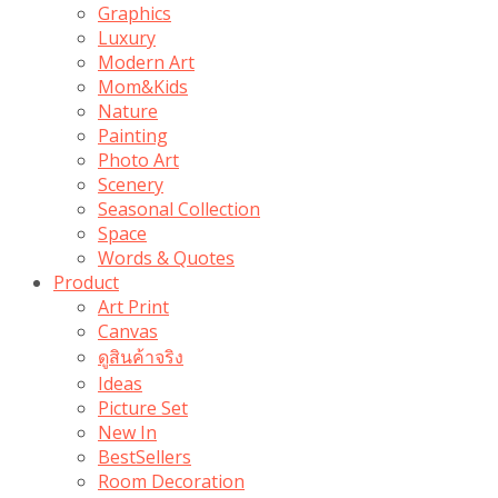
Graphics
Luxury
Modern Art
Mom&Kids
Nature
Painting
Photo Art
Scenery
Seasonal Collection
Space
Words & Quotes
Product
Art Print
Canvas
ดูสินค้าจริง
Ideas
Picture Set
New In
BestSellers
Room Decoration