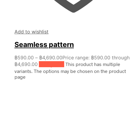
Add to wishlist
Seamless pattern
฿
590.00
–
฿
4,690.00
Price range: ฿590.00 through
฿4,690.00
เลือกรูปแบบ
This product has multiple
variants. The options may be chosen on the product
page