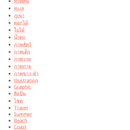
ทิวทัศน์
ทะเล
ภูเขา
ดอกไม้
ใบไม้
น้ำตก
ภาพสัตว์
ภาพเด็ก
ภาพวาด
ภาพถ่าย
ภาพขาว-ดำ
Illustration
Graphic
ศิลปิน
โชค
Travel
Summer
Beach
Coast