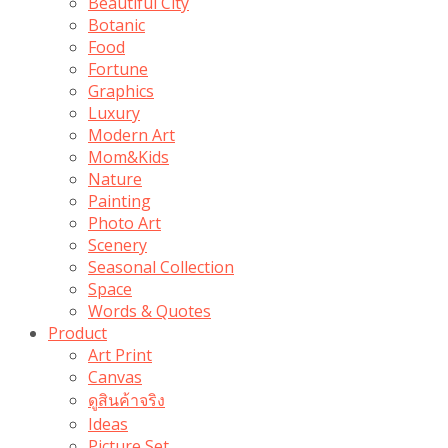
Beautiful City
Botanic
Food
Fortune
Graphics
Luxury
Modern Art
Mom&Kids
Nature
Painting
Photo Art
Scenery
Seasonal Collection
Space
Words & Quotes
Product
Art Print
Canvas
ดูสินค้าจริง
Ideas
Picture Set