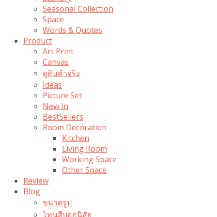
Seasonal Collection
Space
Words & Quotes
Product
Art Print
Canvas
ดูสินค้าจริง
Ideas
Picture Set
New In
BestSellers
Room Decoration
Kitchen
Living Room
Working Space
Other Space
Review
Blog
ขนาดรูป
โทนสีบอกนิสัย