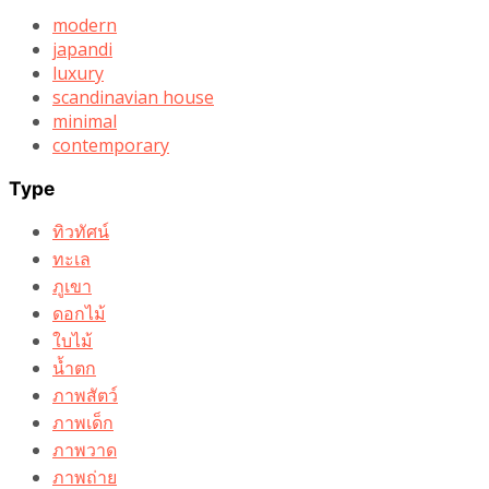
modern
japandi
luxury
scandinavian house
minimal
contemporary
Type
ทิวทัศน์
ทะเล
ภูเขา
ดอกไม้
ใบไม้
น้ำตก
ภาพสัตว์
ภาพเด็ก
ภาพวาด
ภาพถ่าย