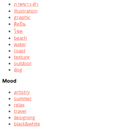
ภาพขาว-ดำ
illustration
graphic
ศิลปิน
โชค
beach
water
coast
texture
outdoor
dog
Mood
artistry
summer
relax
travel
designing
black&white