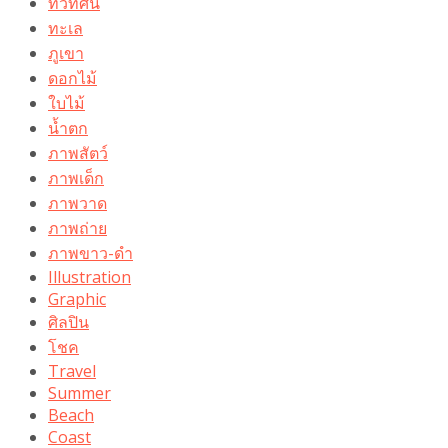
ทิวทัศน์
ทะเล
ภูเขา
ดอกไม้
ใบไม้
น้ำตก
ภาพสัตว์
ภาพเด็ก
ภาพวาด
ภาพถ่าย
ภาพขาว-ดำ
Illustration
Graphic
ศิลปิน
โชค
Travel
Summer
Beach
Coast