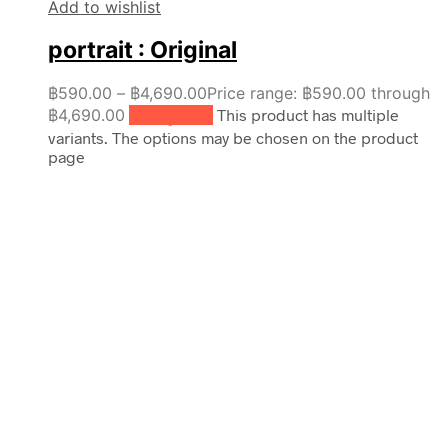
Add to wishlist
portrait : Original
฿
590.00
–
฿
4,690.00
Price range: ฿590.00 through
฿4,690.00
เลือกรูปแบบ
This product has multiple
variants. The options may be chosen on the product
page