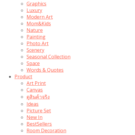
Graphics
Luxury
Modern Art
Mom&Kids
Nature
Painting
Photo Art
Scenery
Seasonal Collection
Space
Words & Quotes
Product
Art Print
Canvas
ดูสินค้าจริง
Ideas
Picture Set
New In
BestSellers
Room Decoration