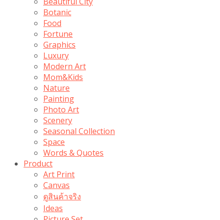
Beautiful City
Botanic
Food
Fortune
Graphics
Luxury
Modern Art
Mom&Kids
Nature
Painting
Photo Art
Scenery
Seasonal Collection
Space
Words & Quotes
Product
Art Print
Canvas
ดูสินค้าจริง
Ideas
Picture Set