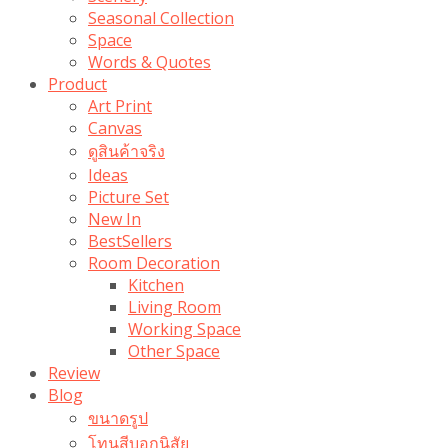
Seasonal Collection
Space
Words & Quotes
Product
Art Print
Canvas
ดูสินค้าจริง
Ideas
Picture Set
New In
BestSellers
Room Decoration
Kitchen
Living Room
Working Space
Other Space
Review
Blog
ขนาดรูป
โทนสีบอกนิสัย