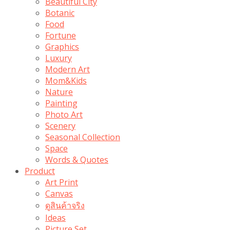
Beautiful City
Botanic
Food
Fortune
Graphics
Luxury
Modern Art
Mom&Kids
Nature
Painting
Photo Art
Scenery
Seasonal Collection
Space
Words & Quotes
Product
Art Print
Canvas
ดูสินค้าจริง
Ideas
Picture Set