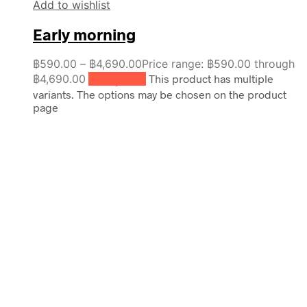
Add to wishlist
Early morning
฿
590.00
–
฿
4,690.00
Price range: ฿590.00 through
฿4,690.00
เลือกรูปแบบ
This product has multiple
variants. The options may be chosen on the product
page