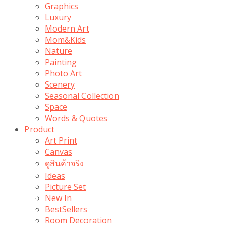
Graphics
Luxury
Modern Art
Mom&Kids
Nature
Painting
Photo Art
Scenery
Seasonal Collection
Space
Words & Quotes
Product
Art Print
Canvas
ดูสินค้าจริง
Ideas
Picture Set
New In
BestSellers
Room Decoration