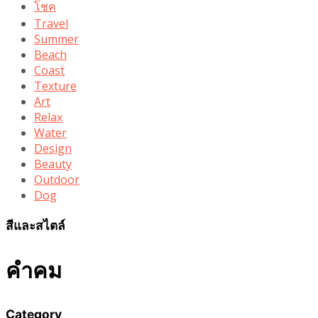
โชค
Travel
Summer
Beach
Coast
Texture
Art
Relax
Water
Design
Beauty
Outdoor
Dog
สีและสไตล์
คำคม
Category