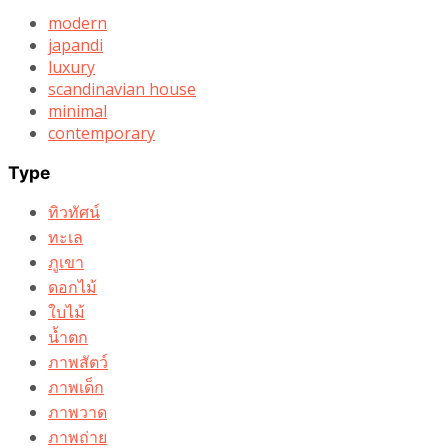
modern
japandi
luxury
scandinavian house
minimal
contemporary
Type
ทิวทัศน์
ทะเล
ภูเขา
ดอกไม้
ใบไม้
น้ำตก
ภาพสัตว์
ภาพเด็ก
ภาพวาด
ภาพถ่าย