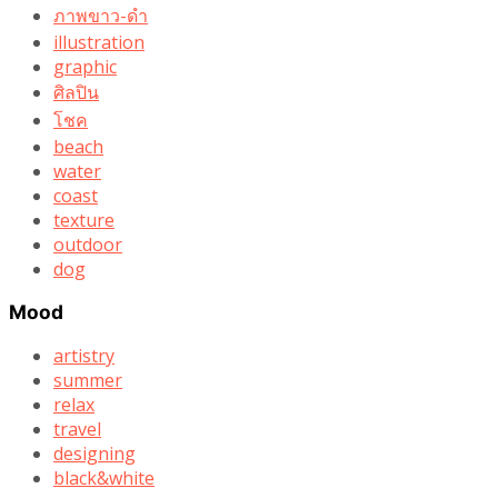
ภาพขาว-ดำ
illustration
graphic
ศิลปิน
โชค
beach
water
coast
texture
outdoor
dog
Mood
artistry
summer
relax
travel
designing
black&white