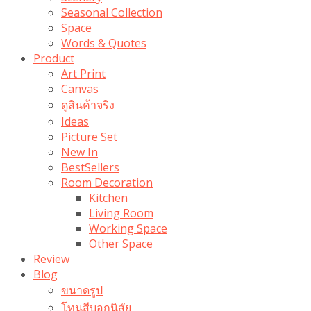
Seasonal Collection
Space
Words & Quotes
Product
Art Print
Canvas
ดูสินค้าจริง
Ideas
Picture Set
New In
BestSellers
Room Decoration
Kitchen
Living Room
Working Space
Other Space
Review
Blog
ขนาดรูป
โทนสีบอกนิสัย