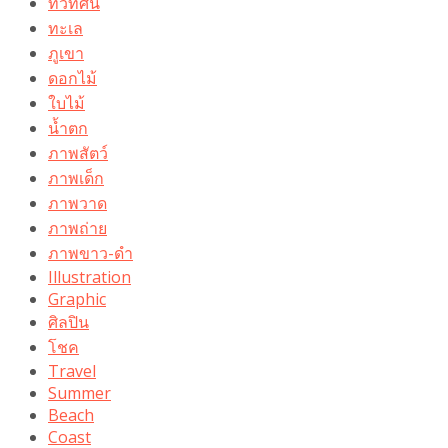
ทิวทัศน์
ทะเล
ภูเขา
ดอกไม้
ใบไม้
น้ำตก
ภาพสัตว์
ภาพเด็ก
ภาพวาด
ภาพถ่าย
ภาพขาว-ดำ
Illustration
Graphic
ศิลปิน
โชค
Travel
Summer
Beach
Coast