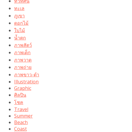
ทิวทัศน์
ทะเล
ภูเขา
ดอกไม้
ใบไม้
น้ำตก
ภาพสัตว์
ภาพเด็ก
ภาพวาด
ภาพถ่าย
ภาพขาว-ดำ
Illustration
Graphic
ศิลปิน
โชค
Travel
Summer
Beach
Coast