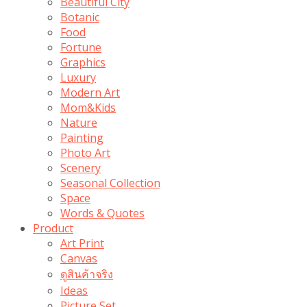
Beautiful City
Botanic
Food
Fortune
Graphics
Luxury
Modern Art
Mom&Kids
Nature
Painting
Photo Art
Scenery
Seasonal Collection
Space
Words & Quotes
Product
Art Print
Canvas
ดูสินค้าจริง
Ideas
Picture Set