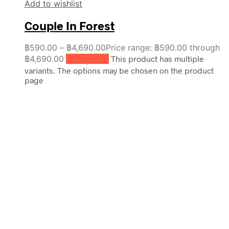
Add to wishlist
Couple In Forest
฿
590.00
–
฿
4,690.00
Price range: ฿590.00 through
฿4,690.00
เลือกรูปแบบ
This product has multiple
variants. The options may be chosen on the product
page