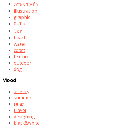
ภาพขาว-ดำ
illustration
graphic
ศิลปิน
โชค
beach
water
coast
texture
outdoor
dog
Mood
artistry
summer
relax
travel
designing
black&white