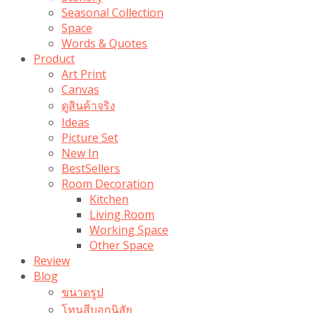
Seasonal Collection
Space
Words & Quotes
Product
Art Print
Canvas
ดูสินค้าจริง
Ideas
Picture Set
New In
BestSellers
Room Decoration
Kitchen
Living Room
Working Space
Other Space
Review
Blog
ขนาดรูป
โทนสีบอกนิสัย