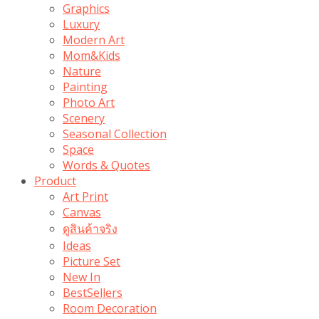
Graphics
Luxury
Modern Art
Mom&Kids
Nature
Painting
Photo Art
Scenery
Seasonal Collection
Space
Words & Quotes
Product
Art Print
Canvas
ดูสินค้าจริง
Ideas
Picture Set
New In
BestSellers
Room Decoration