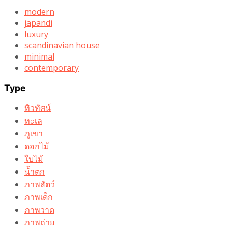
modern
japandi
luxury
scandinavian house
minimal
contemporary
Type
ทิวทัศน์
ทะเล
ภูเขา
ดอกไม้
ใบไม้
น้ำตก
ภาพสัตว์
ภาพเด็ก
ภาพวาด
ภาพถ่าย