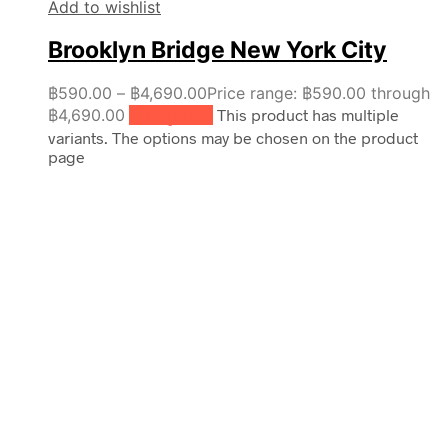
Add to wishlist
Brooklyn Bridge New York City
฿
590.00
–
฿
4,690.00
Price range: ฿590.00 through
฿4,690.00
เลือกรูปแบบ
This product has multiple
variants. The options may be chosen on the product
page