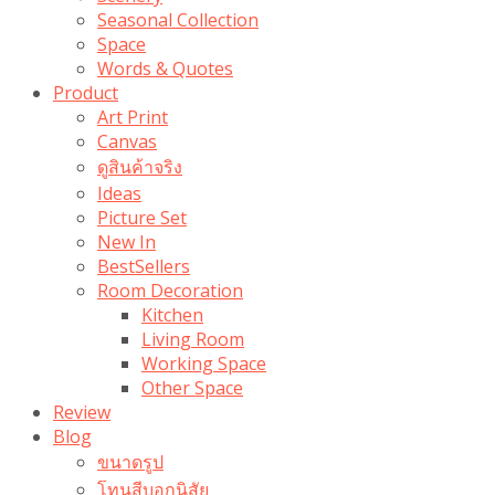
Seasonal Collection
Space
Words & Quotes
Product
Art Print
Canvas
ดูสินค้าจริง
Ideas
Picture Set
New In
BestSellers
Room Decoration
Kitchen
Living Room
Working Space
Other Space
Review
Blog
ขนาดรูป
โทนสีบอกนิสัย