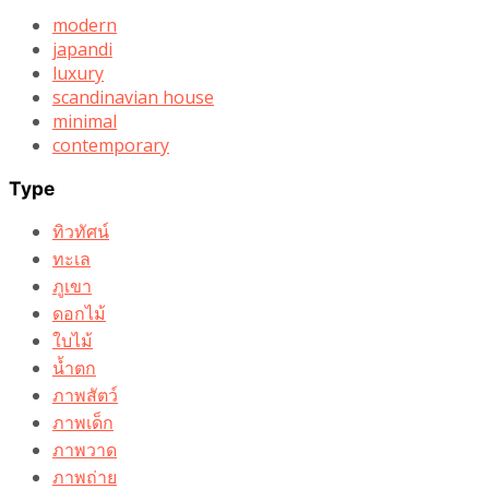
modern
japandi
luxury
scandinavian house
minimal
contemporary
Type
ทิวทัศน์
ทะเล
ภูเขา
ดอกไม้
ใบไม้
น้ำตก
ภาพสัตว์
ภาพเด็ก
ภาพวาด
ภาพถ่าย