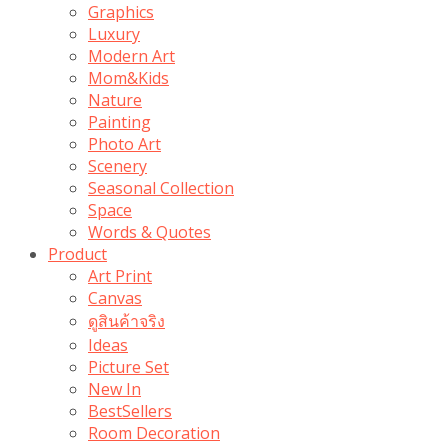
Graphics
Luxury
Modern Art
Mom&Kids
Nature
Painting
Photo Art
Scenery
Seasonal Collection
Space
Words & Quotes
Product
Art Print
Canvas
ดูสินค้าจริง
Ideas
Picture Set
New In
BestSellers
Room Decoration