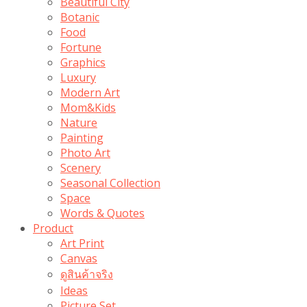
Beautiful City
Botanic
Food
Fortune
Graphics
Luxury
Modern Art
Mom&Kids
Nature
Painting
Photo Art
Scenery
Seasonal Collection
Space
Words & Quotes
Product
Art Print
Canvas
ดูสินค้าจริง
Ideas
Picture Set