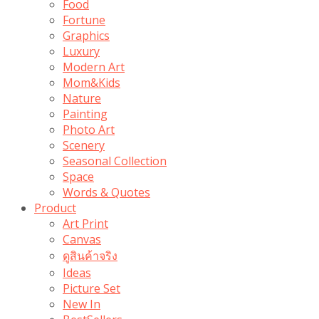
Food
Fortune
Graphics
Luxury
Modern Art
Mom&Kids
Nature
Painting
Photo Art
Scenery
Seasonal Collection
Space
Words & Quotes
Product
Art Print
Canvas
ดูสินค้าจริง
Ideas
Picture Set
New In