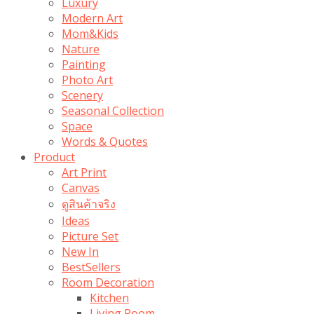
Luxury
Modern Art
Mom&Kids
Nature
Painting
Photo Art
Scenery
Seasonal Collection
Space
Words & Quotes
Product
Art Print
Canvas
ดูสินค้าจริง
Ideas
Picture Set
New In
BestSellers
Room Decoration
Kitchen
Living Room