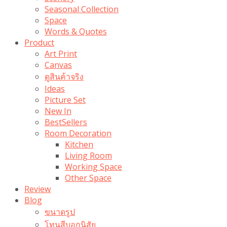
Seasonal Collection
Space
Words & Quotes
Product
Art Print
Canvas
ดูสินค้าจริง
Ideas
Picture Set
New In
BestSellers
Room Decoration
Kitchen
Living Room
Working Space
Other Space
Review
Blog
ขนาดรูป
โทนสีบอกนิสัย