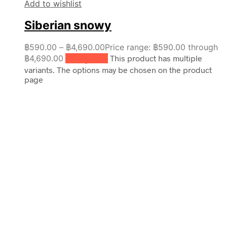
Add to wishlist
Siberian snowy
฿
590.00
–
฿
4,690.00
Price range: ฿590.00 through
฿4,690.00
เลือกรูปแบบ
This product has multiple
variants. The options may be chosen on the product
page