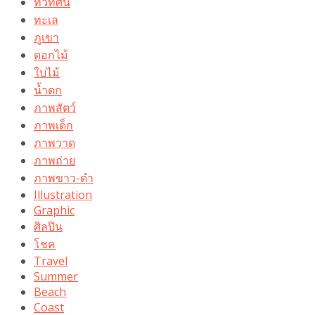
ทิวทัศน์
ทะเล
ภูเขา
ดอกไม้
ใบไม้
น้ำตก
ภาพสัตว์
ภาพเด็ก
ภาพวาด
ภาพถ่าย
ภาพขาว-ดำ
Illustration
Graphic
ศิลปิน
โชค
Travel
Summer
Beach
Coast