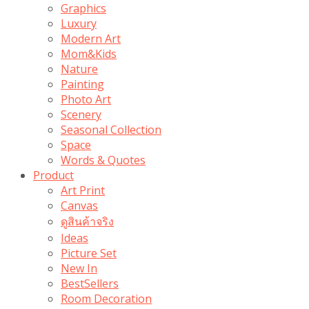
Graphics
Luxury
Modern Art
Mom&Kids
Nature
Painting
Photo Art
Scenery
Seasonal Collection
Space
Words & Quotes
Product
Art Print
Canvas
ดูสินค้าจริง
Ideas
Picture Set
New In
BestSellers
Room Decoration