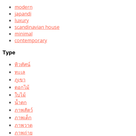
modern
japandi
luxury
scandinavian house
minimal
contemporary
Type
ทิวทัศน์
ทะเล
ภูเขา
ดอกไม้
ใบไม้
น้ำตก
ภาพสัตว์
ภาพเด็ก
ภาพวาด
ภาพถ่าย