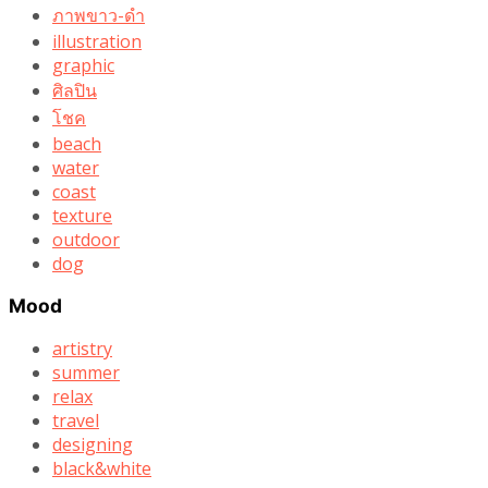
ภาพขาว-ดำ
illustration
graphic
ศิลปิน
โชค
beach
water
coast
texture
outdoor
dog
Mood
artistry
summer
relax
travel
designing
black&white