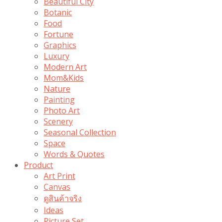
Beautiful City
Botanic
Food
Fortune
Graphics
Luxury
Modern Art
Mom&Kids
Nature
Painting
Photo Art
Scenery
Seasonal Collection
Space
Words & Quotes
Product
Art Print
Canvas
ดูสินค้าจริง
Ideas
Picture Set