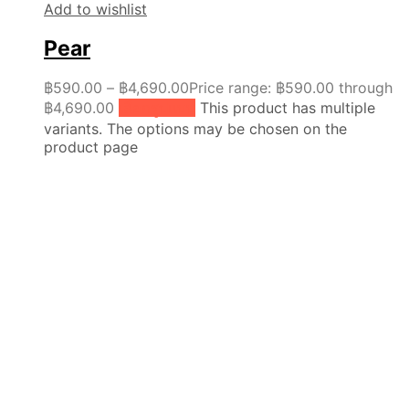
Add to wishlist
Pear
฿
590.00
–
฿
4,690.00
Price range: ฿590.00 through
฿4,690.00
เลือกรูปแบบ
This product has multiple
variants. The options may be chosen on the
product page