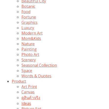
Beautiful City
Botanic
Food
Fortune
Graphics
Luxury
Modern Art
Mom&Kids
Nature
Painting
Photo Art
Scenery
Seasonal Collection
Space
Words & Quotes
Product
Art Print
Canvas
ดูสินค้าจริง
Ideas
Picture Set