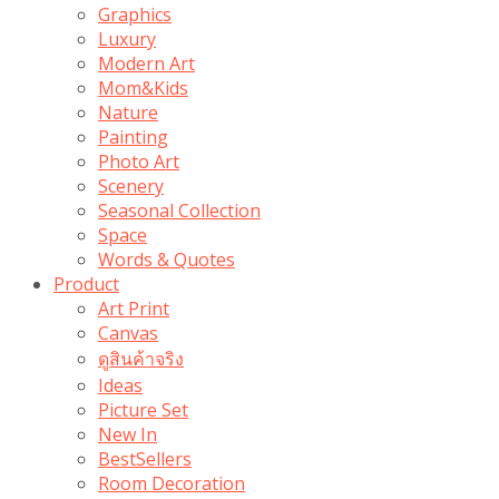
Graphics
Luxury
Modern Art
Mom&Kids
Nature
Painting
Photo Art
Scenery
Seasonal Collection
Space
Words & Quotes
Product
Art Print
Canvas
ดูสินค้าจริง
Ideas
Picture Set
New In
BestSellers
Room Decoration