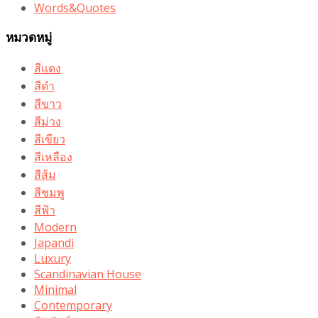
Words&Quotes
หมวดหมู่
สีแดง
สีดำ
สีขาว
สีม่วง
สีเขียว
สีเหลือง
สีส้ม
สีชมพู
สีฟ้า
Modern
Japandi
Luxury
Scandinavian House
Minimal
Contemporary