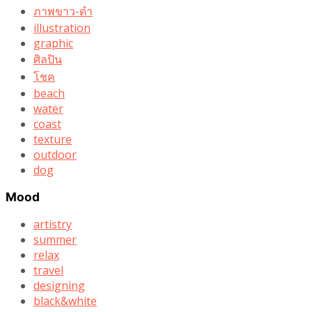
ภาพขาว-ดำ
illustration
graphic
ศิลปิน
โชค
beach
water
coast
texture
outdoor
dog
Mood
artistry
summer
relax
travel
designing
black&white