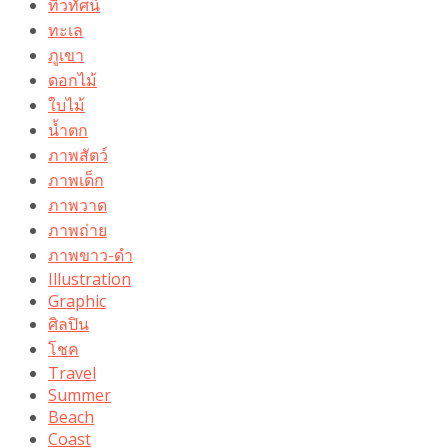
ทิวทัศน์
ทะเล
ภูเขา
ดอกไม้
ใบไม้
น้ำตก
ภาพสัตว์
ภาพเด็ก
ภาพวาด
ภาพถ่าย
ภาพขาว-ดำ
Illustration
Graphic
ศิลปิน
โชค
Travel
Summer
Beach
Coast