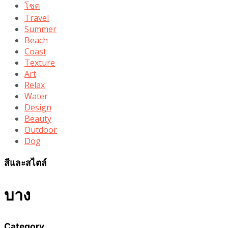
โชค
Travel
Summer
Beach
Coast
Texture
Art
Relax
Water
Design
Beauty
Outdoor
Dog
สีและสไตล์
บาง
Category