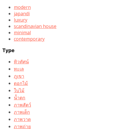
modern
japandi
luxury
scandinavian house
minimal
contemporary
Type
ทิวทัศน์
ทะเล
ภูเขา
ดอกไม้
ใบไม้
น้ำตก
ภาพสัตว์
ภาพเด็ก
ภาพวาด
ภาพถ่าย