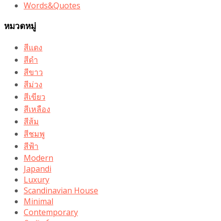
Words&Quotes
หมวดหมู่
สีแดง
สีดำ
สีขาว
สีม่วง
สีเขียว
สีเหลือง
สีส้ม
สีชมพู
สีฟ้า
Modern
Japandi
Luxury
Scandinavian House
Minimal
Contemporary