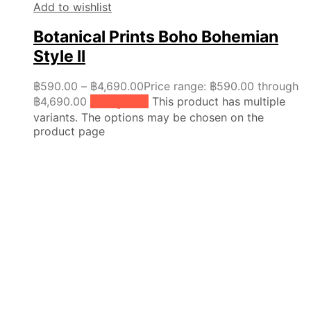
Add to wishlist
Botanical Prints Boho Bohemian
Style ll
฿
590.00
–
฿
4,690.00
Price range: ฿590.00 through
฿4,690.00
เลือกรูปแบบ
This product has multiple
variants. The options may be chosen on the
product page