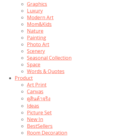
Graphics
Luxury
Modern Art
Mom&Kids
Nature
Painting
Photo Art
Scenery
Seasonal Collection
Space
Words & Quotes
Product
Art Print
Canvas
ดูสินค้าจริง
Ideas
Picture Set
New In
BestSellers
Room Decoration