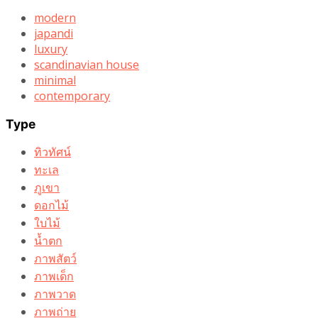
modern
japandi
luxury
scandinavian house
minimal
contemporary
Type
ทิวทัศน์
ทะเล
ภูเขา
ดอกไม้
ใบไม้
น้ำตก
ภาพสัตว์
ภาพเด็ก
ภาพวาด
ภาพถ่าย