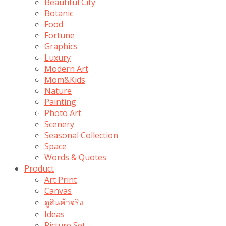
Beautiful City
Botanic
Food
Fortune
Graphics
Luxury
Modern Art
Mom&Kids
Nature
Painting
Photo Art
Scenery
Seasonal Collection
Space
Words & Quotes
Product
Art Print
Canvas
ดูสินค้าจริง
Ideas
Picture Set