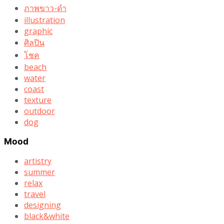
ภาพขาว-ดำ
illustration
graphic
ศิลปิน
โชค
beach
water
coast
texture
outdoor
dog
Mood
artistry
summer
relax
travel
designing
black&white