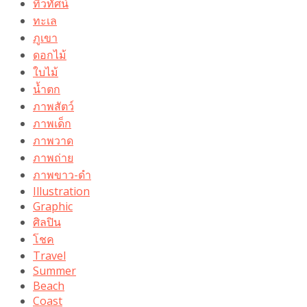
ทิวทัศน์
ทะเล
ภูเขา
ดอกไม้
ใบไม้
น้ำตก
ภาพสัตว์
ภาพเด็ก
ภาพวาด
ภาพถ่าย
ภาพขาว-ดำ
Illustration
Graphic
ศิลปิน
โชค
Travel
Summer
Beach
Coast