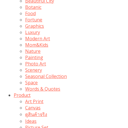
Beautiful City
Botanic
Food
Fortune
Graphics
Luxury
Modern Art
Mom&Kids
Nature
Painting
Photo Art
Scenery
Seasonal Collection
Space
Words & Quotes
Product
Art Print
Canvas
ดูสินค้าจริง
Ideas
Picture Set