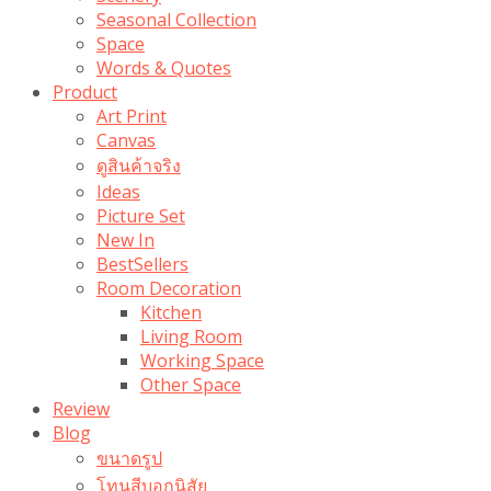
Seasonal Collection
Space
Words & Quotes
Product
Art Print
Canvas
ดูสินค้าจริง
Ideas
Picture Set
New In
BestSellers
Room Decoration
Kitchen
Living Room
Working Space
Other Space
Review
Blog
ขนาดรูป
โทนสีบอกนิสัย