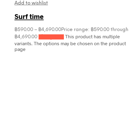
Add to wishlist
Surf time
฿
590.00
–
฿
4,690.00
Price range: ฿590.00 through
This product has multiple
฿4,690.00
เลือกรูปแบบ
variants. The options may be chosen on the product
page