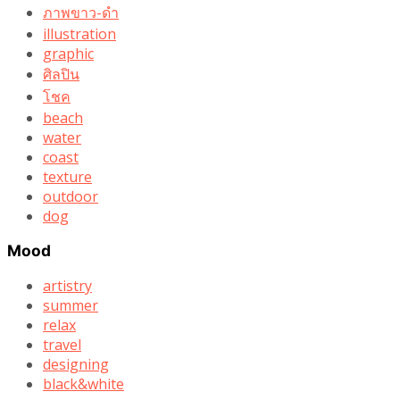
ภาพขาว-ดำ
illustration
graphic
ศิลปิน
โชค
beach
water
coast
texture
outdoor
dog
Mood
artistry
summer
relax
travel
designing
black&white