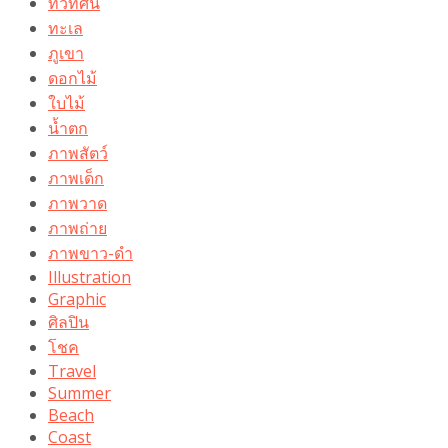
ทิวทัศน์
ทะเล
ภูเขา
ดอกไม้
ใบไม้
น้ำตก
ภาพสัตว์
ภาพเด็ก
ภาพวาด
ภาพถ่าย
ภาพขาว-ดำ
Illustration
Graphic
ศิลปิน
โชค
Travel
Summer
Beach
Coast