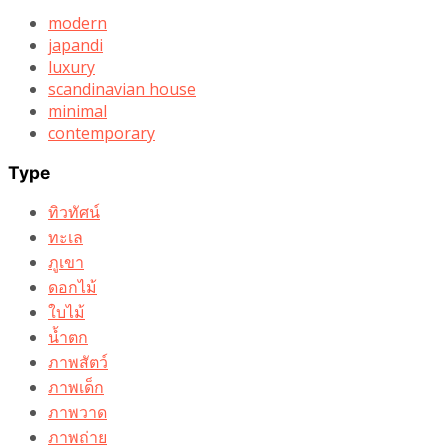
modern
japandi
luxury
scandinavian house
minimal
contemporary
Type
ทิวทัศน์
ทะเล
ภูเขา
ดอกไม้
ใบไม้
น้ำตก
ภาพสัตว์
ภาพเด็ก
ภาพวาด
ภาพถ่าย