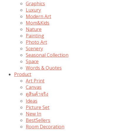
Graphics
Luxury
Modern Art
Mom&Kids
Nature
Painting
Photo Art
Scenery
Seasonal Collection
Space
Words & Quotes
Product
Art Print
Canvas
ดูสินค้าจริง
Ideas
Picture Set
New In
BestSellers
Room Decoration