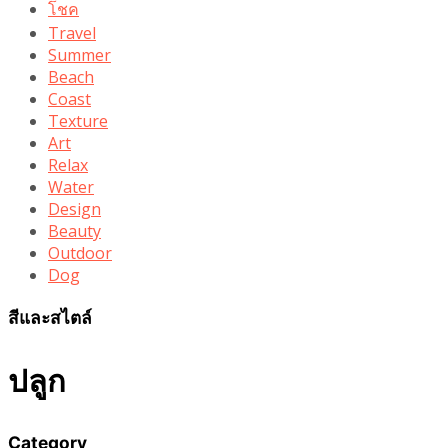
โชค
Travel
Summer
Beach
Coast
Texture
Art
Relax
Water
Design
Beauty
Outdoor
Dog
สีและสไตล์
ปลูก
Category