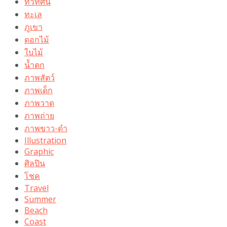
ทิวทัศน์
ทะเล
ภูเขา
ดอกไม้
ใบไม้
น้ำตก
ภาพสัตว์
ภาพเด็ก
ภาพวาด
ภาพถ่าย
ภาพขาว-ดำ
Illustration
Graphic
ศิลปิน
โชค
Travel
Summer
Beach
Coast