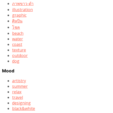
ภาพขาว-ดำ
illustration
graphic
ศิลปิน
โชค
beach
water
coast
texture
outdoor
dog
Mood
artistry
summer
relax
travel
designing
black&white