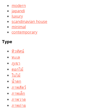
modern
japandi
luxury
scandinavian house
minimal
contemporary
Type
ทิวทัศน์
ทะเล
ภูเขา
ดอกไม้
ใบไม้
น้ำตก
ภาพสัตว์
ภาพเด็ก
ภาพวาด
ภาพถ่าย