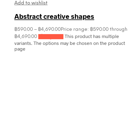
Add to wishlist
Abstract creative shapes
฿
590.00
–
฿
4,690.00
Price range: ฿590.00 through
This product has multiple
฿4,690.00
เลือกรูปแบบ
variants. The options may be chosen on the product
page