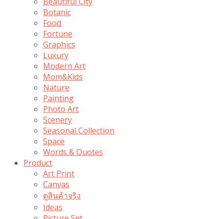
Beautiful City
Botanic
Food
Fortune
Graphics
Luxury
Modern Art
Mom&Kids
Nature
Painting
Photo Art
Scenery
Seasonal Collection
Space
Words & Quotes
Product
Art Print
Canvas
ดูสินค้าจริง
Ideas
Picture Set