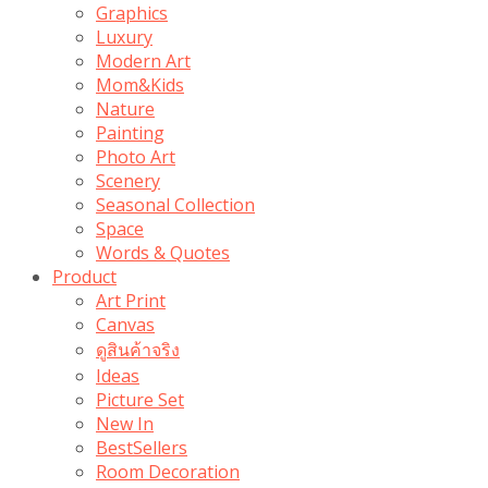
Graphics
Luxury
Modern Art
Mom&Kids
Nature
Painting
Photo Art
Scenery
Seasonal Collection
Space
Words & Quotes
Product
Art Print
Canvas
ดูสินค้าจริง
Ideas
Picture Set
New In
BestSellers
Room Decoration