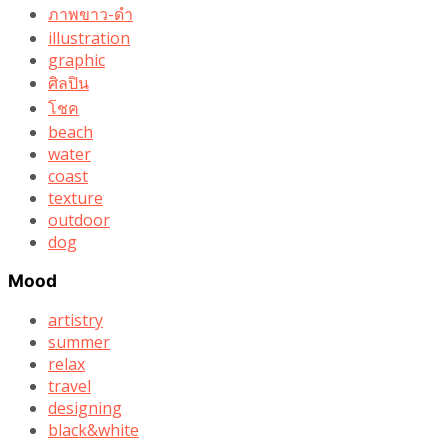
ภาพขาว-ดำ
illustration
graphic
ศิลปิน
โชค
beach
water
coast
texture
outdoor
dog
Mood
artistry
summer
relax
travel
designing
black&white