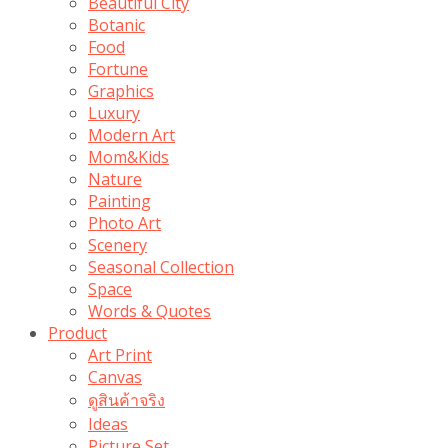
Beautiful City
Botanic
Food
Fortune
Graphics
Luxury
Modern Art
Mom&Kids
Nature
Painting
Photo Art
Scenery
Seasonal Collection
Space
Words & Quotes
Product
Art Print
Canvas
ดูสินค้าจริง
Ideas
Picture Set