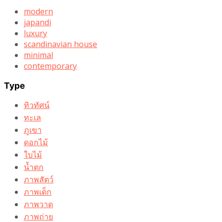
modern
japandi
luxury
scandinavian house
minimal
contemporary
Type
ทิวทัศน์
ทะเล
ภูเขา
ดอกไม้
ใบไม้
น้ำตก
ภาพสัตว์
ภาพเด็ก
ภาพวาด
ภาพถ่าย