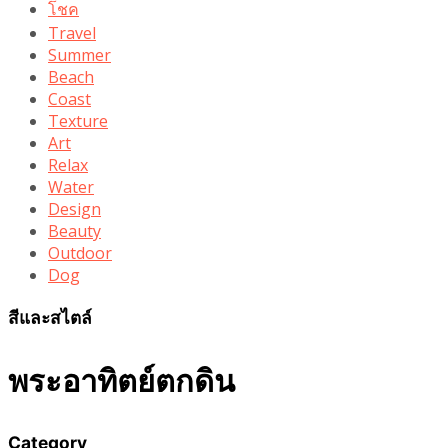
โชค
Travel
Summer
Beach
Coast
Texture
Art
Relax
Water
Design
Beauty
Outdoor
Dog
สีและสไตล์
พระอาทิตย์ตกดิน
Category