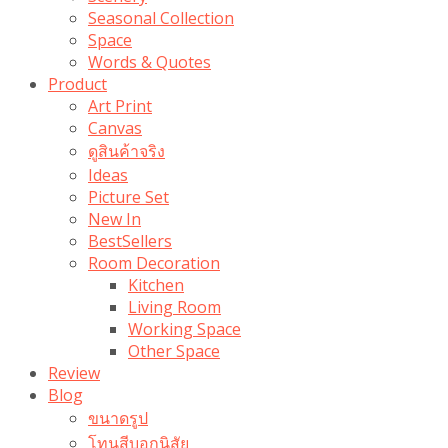
Seasonal Collection
Space
Words & Quotes
Product
Art Print
Canvas
ดูสินค้าจริง
Ideas
Picture Set
New In
BestSellers
Room Decoration
Kitchen
Living Room
Working Space
Other Space
Review
Blog
ขนาดรูป
โทนสีบอกนิสัย