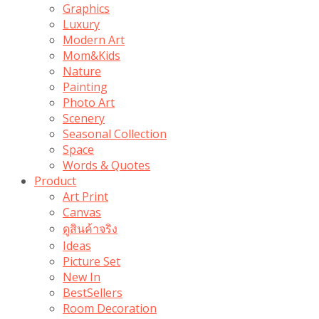
Graphics
Luxury
Modern Art
Mom&Kids
Nature
Painting
Photo Art
Scenery
Seasonal Collection
Space
Words & Quotes
Product
Art Print
Canvas
ดูสินค้าจริง
Ideas
Picture Set
New In
BestSellers
Room Decoration