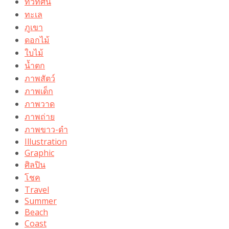
ทิวทัศน์
ทะเล
ภูเขา
ดอกไม้
ใบไม้
น้ำตก
ภาพสัตว์
ภาพเด็ก
ภาพวาด
ภาพถ่าย
ภาพขาว-ดำ
Illustration
Graphic
ศิลปิน
โชค
Travel
Summer
Beach
Coast