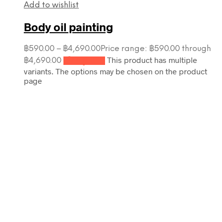
Add to wishlist
Body oil painting
฿
590.00
–
฿
4,690.00
Price range: ฿590.00 through
This product has multiple
฿4,690.00
เลือกรูปแบบ
variants. The options may be chosen on the product
page