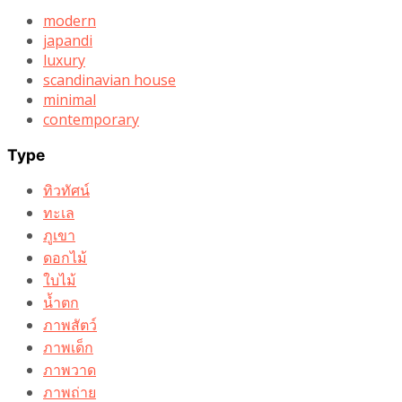
modern
japandi
luxury
scandinavian house
minimal
contemporary
Type
ทิวทัศน์
ทะเล
ภูเขา
ดอกไม้
ใบไม้
น้ำตก
ภาพสัตว์
ภาพเด็ก
ภาพวาด
ภาพถ่าย