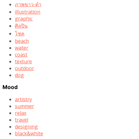
ภาพขาว-ดำ
illustration
graphic
ศิลปิน
โชค
beach
water
coast
texture
outdoor
dog
Mood
artistry
summer
relax
travel
designing
black&white