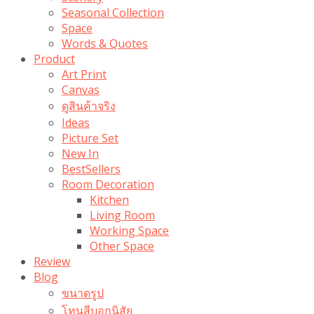
Seasonal Collection
Space
Words & Quotes
Product
Art Print
Canvas
ดูสินค้าจริง
Ideas
Picture Set
New In
BestSellers
Room Decoration
Kitchen
Living Room
Working Space
Other Space
Review
Blog
ขนาดรูป
โทนสีบอกนิสัย