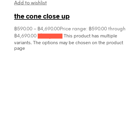
Add to wishlist
the cone close up
฿
590.00
–
฿
4,690.00
Price range: ฿590.00 through
This product has multiple
฿4,690.00
เลือกรูปแบบ
variants. The options may be chosen on the product
page