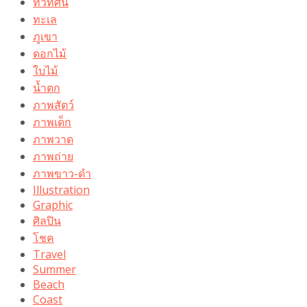
ทิวทัศน์
ทะเล
ภูเขา
ดอกไม้
ใบไม้
น้ำตก
ภาพสัตว์
ภาพเด็ก
ภาพวาด
ภาพถ่าย
ภาพขาว-ดำ
Illustration
Graphic
ศิลปิน
โชค
Travel
Summer
Beach
Coast