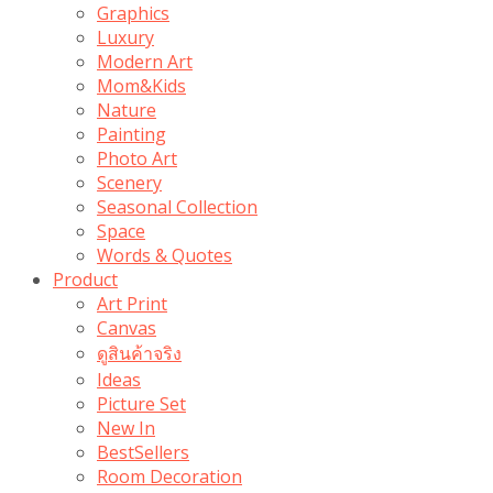
Graphics
Luxury
Modern Art
Mom&Kids
Nature
Painting
Photo Art
Scenery
Seasonal Collection
Space
Words & Quotes
Product
Art Print
Canvas
ดูสินค้าจริง
Ideas
Picture Set
New In
BestSellers
Room Decoration