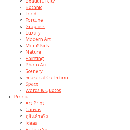
Beautiful City
Botanic
Food
Fortune
Graphics
Luxury
Modern Art
Mom&Kids
Nature
Painting
Photo Art
Scenery
Seasonal Collection
Space
Words & Quotes
Product
Art Print
Canvas
ดูสินค้าจริง
Ideas
Picture Set