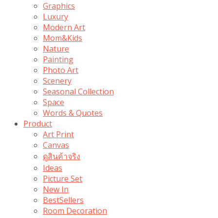
Graphics
Luxury
Modern Art
Mom&Kids
Nature
Painting
Photo Art
Scenery
Seasonal Collection
Space
Words & Quotes
Product
Art Print
Canvas
ดูสินค้าจริง
Ideas
Picture Set
New In
BestSellers
Room Decoration