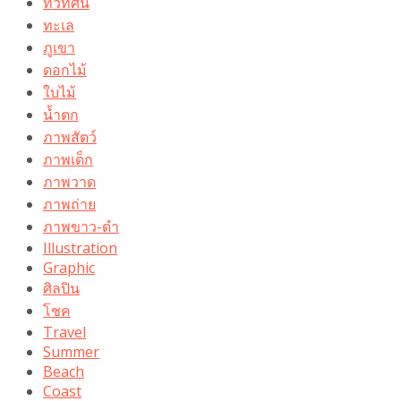
ทิวทัศน์
ทะเล
ภูเขา
ดอกไม้
ใบไม้
น้ำตก
ภาพสัตว์
ภาพเด็ก
ภาพวาด
ภาพถ่าย
ภาพขาว-ดำ
Illustration
Graphic
ศิลปิน
โชค
Travel
Summer
Beach
Coast