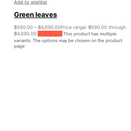
Add to wishlist
Green leaves
฿
590.00
–
฿
4,690.00
Price range: ฿590.00 through
฿4,690.00
เลือกรูปแบบ
This product has multiple
variants. The options may be chosen on the product
page