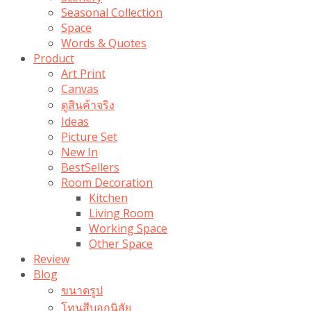
Seasonal Collection
Space
Words & Quotes
Product
Art Print
Canvas
ดูสินค้าจริง
Ideas
Picture Set
New In
BestSellers
Room Decoration
Kitchen
Living Room
Working Space
Other Space
Review
Blog
ขนาดรูป
โทนสีบอกนิสัย