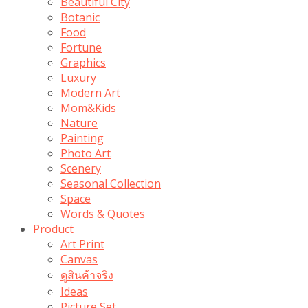
Beautiful City
Botanic
Food
Fortune
Graphics
Luxury
Modern Art
Mom&Kids
Nature
Painting
Photo Art
Scenery
Seasonal Collection
Space
Words & Quotes
Product
Art Print
Canvas
ดูสินค้าจริง
Ideas
Picture Set