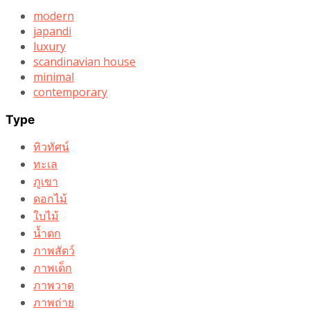
modern
japandi
luxury
scandinavian house
minimal
contemporary
Type
ทิวทัศน์
ทะเล
ภูเขา
ดอกไม้
ใบไม้
น้ำตก
ภาพสัตว์
ภาพเด็ก
ภาพวาด
ภาพถ่าย