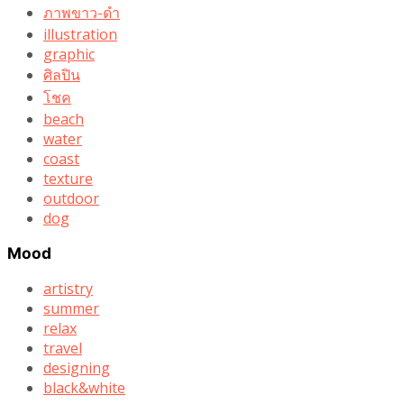
ภาพขาว-ดำ
illustration
graphic
ศิลปิน
โชค
beach
water
coast
texture
outdoor
dog
Mood
artistry
summer
relax
travel
designing
black&white