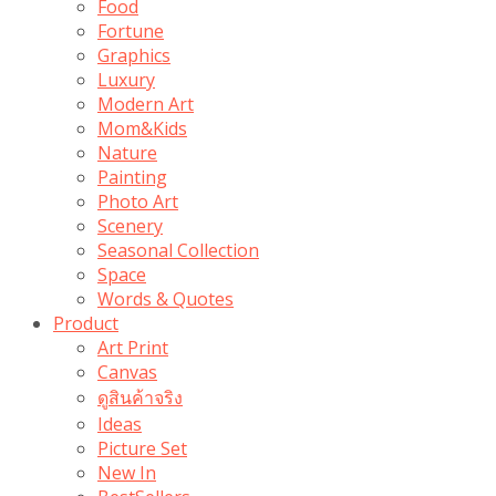
Food
Fortune
Graphics
Luxury
Modern Art
Mom&Kids
Nature
Painting
Photo Art
Scenery
Seasonal Collection
Space
Words & Quotes
Product
Art Print
Canvas
ดูสินค้าจริง
Ideas
Picture Set
New In