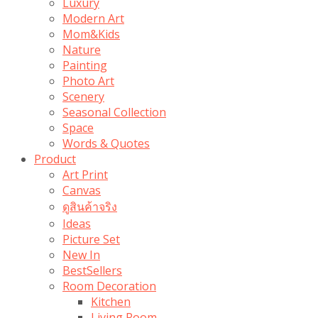
Luxury
Modern Art
Mom&Kids
Nature
Painting
Photo Art
Scenery
Seasonal Collection
Space
Words & Quotes
Product
Art Print
Canvas
ดูสินค้าจริง
Ideas
Picture Set
New In
BestSellers
Room Decoration
Kitchen
Living Room