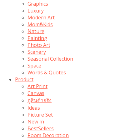
Graphics
Luxury
Modern Art
Mom&Kids
Nature
Painting
Photo Art
Scenery
Seasonal Collection
Space
Words & Quotes
Product
Art Print
Canvas
ดูสินค้าจริง
Ideas
Picture Set
New In
BestSellers
Room Decoration