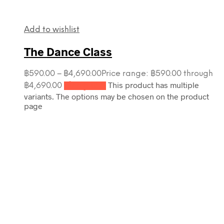
Add to wishlist
The Dance Class
฿
590.00
–
฿
4,690.00
Price range: ฿590.00 through
This product has multiple
฿4,690.00
เลือกรูปแบบ
variants. The options may be chosen on the product
page