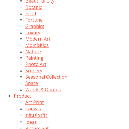
Beautiful City
Botanic
Food
Fortune
Graphics
Luxury
Modern Art
Mom&Kids
Nature
Painting
Photo Art
Scenery
Seasonal Collection
Space
Words & Quotes
Product
Art Print
Canvas
ดูสินค้าจริง
Ideas
Picture Set