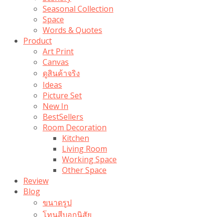
Seasonal Collection
Space
Words & Quotes
Product
Art Print
Canvas
ดูสินค้าจริง
Ideas
Picture Set
New In
BestSellers
Room Decoration
Kitchen
Living Room
Working Space
Other Space
Review
Blog
ขนาดรูป
โทนสีบอกนิสัย