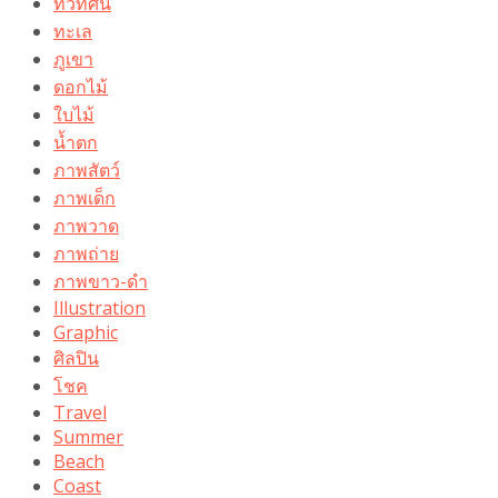
ทิวทัศน์
ทะเล
ภูเขา
ดอกไม้
ใบไม้
น้ำตก
ภาพสัตว์
ภาพเด็ก
ภาพวาด
ภาพถ่าย
ภาพขาว-ดำ
Illustration
Graphic
ศิลปิน
โชค
Travel
Summer
Beach
Coast