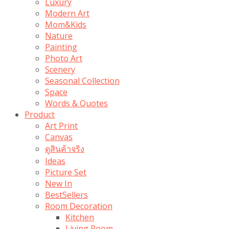
Luxury
Modern Art
Mom&Kids
Nature
Painting
Photo Art
Scenery
Seasonal Collection
Space
Words & Quotes
Product
Art Print
Canvas
ดูสินค้าจริง
Ideas
Picture Set
New In
BestSellers
Room Decoration
Kitchen
Living Room