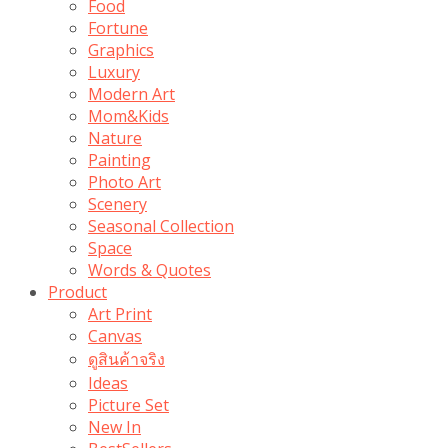
Food
Fortune
Graphics
Luxury
Modern Art
Mom&Kids
Nature
Painting
Photo Art
Scenery
Seasonal Collection
Space
Words & Quotes
Product
Art Print
Canvas
ดูสินค้าจริง
Ideas
Picture Set
New In