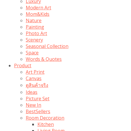
Luxury
Modern Art
Mom&Kids
Nature
Painting
Photo Art
Scenery
Seasonal Collection
Space
Words & Quotes
Product
Art Print
Canvas
ดูสินค้าจริง
Ideas
Picture Set
New In
BestSellers
Room Decoration
Kitchen
Living Room