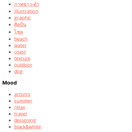
ภาพขาว-ดำ
illustration
graphic
ศิลปิน
โชค
beach
water
coast
texture
outdoor
dog
Mood
artistry
summer
relax
travel
designing
black&white