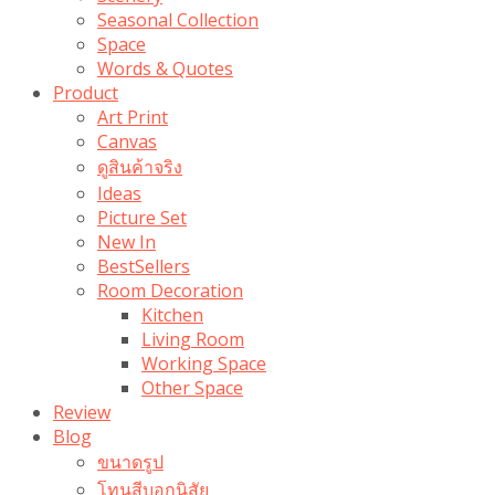
Seasonal Collection
Space
Words & Quotes
Product
Art Print
Canvas
ดูสินค้าจริง
Ideas
Picture Set
New In
BestSellers
Room Decoration
Kitchen
Living Room
Working Space
Other Space
Review
Blog
ขนาดรูป
โทนสีบอกนิสัย