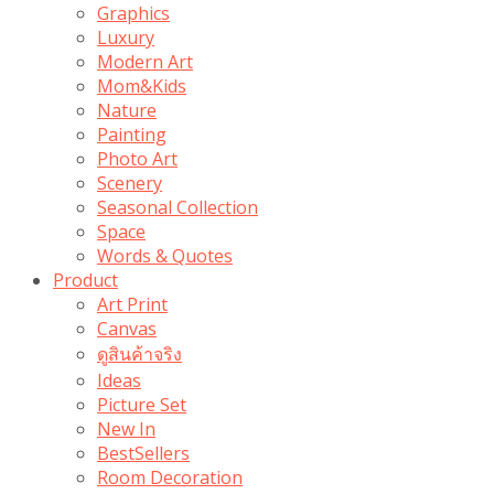
Graphics
Luxury
Modern Art
Mom&Kids
Nature
Painting
Photo Art
Scenery
Seasonal Collection
Space
Words & Quotes
Product
Art Print
Canvas
ดูสินค้าจริง
Ideas
Picture Set
New In
BestSellers
Room Decoration