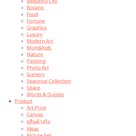
Beautiful City
Botanic
Food
Fortune
Graphics
Luxury
Modern Art
Mom&Kids
Nature
Painting
Photo Art
Scenery
Seasonal Collection
Space
Words & Quotes
Product
Art Print
Canvas
ดูสินค้าจริง
Ideas
Picture Set