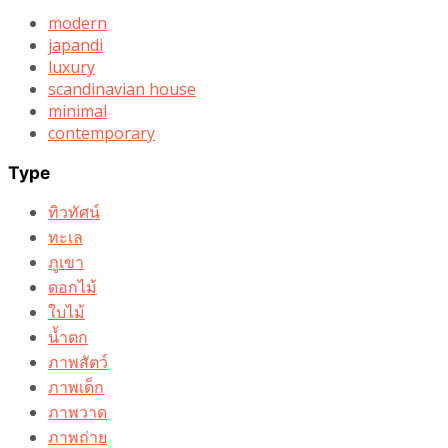
modern
japandi
luxury
scandinavian house
minimal
contemporary
Type
ทิวทัศน์
ทะเล
ภูเขา
ดอกไม้
ใบไม้
น้ำตก
ภาพสัตว์
ภาพเด็ก
ภาพวาด
ภาพถ่าย