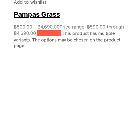
Add to wishlist
Pampas Grass
฿
590.00
–
฿
4,690.00
Price range: ฿590.00 through
฿4,690.00
เลือกรูปแบบ
This product has multiple
variants. The options may be chosen on the product
page