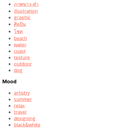
ภาพขาว-ดำ
illustration
graphic
ศิลปิน
โชค
beach
water
coast
texture
outdoor
dog
Mood
artistry
summer
relax
travel
designing
black&white