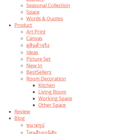
Seasonal Collection
Space
Words & Quotes
Product
Art Print
Canvas
ดูสินค้าจริง
Ideas
Picture Set
New In
BestSellers
Room Decoration
Kitchen
Living Room
Working Space
Other Space
Review
Blog
ขนาดรูป
โทนสีบอกนิสัย