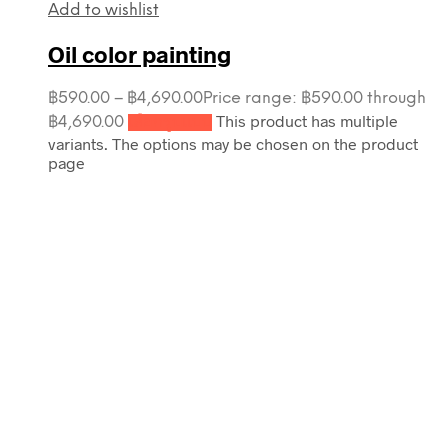
Add to wishlist
Oil color painting
฿
590.00
–
฿
4,690.00
Price range: ฿590.00 through
This product has multiple
฿4,690.00
เลือกรูปแบบ
variants. The options may be chosen on the product
page