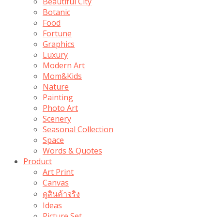
Beautiful City
Botanic
Food
Fortune
Graphics
Luxury
Modern Art
Mom&Kids
Nature
Painting
Photo Art
Scenery
Seasonal Collection
Space
Words & Quotes
Product
Art Print
Canvas
ดูสินค้าจริง
Ideas
Picture Set