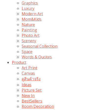
Graphics
Luxury
Modern Art
Mom&Kids
Nature
Painting
Photo Art
Scenery
Seasonal Collection
Space
Words & Quotes
Product
Art Print
Canvas
ดูสินค้าจริง
Ideas
Picture Set
New In
BestSellers
Room Decoration