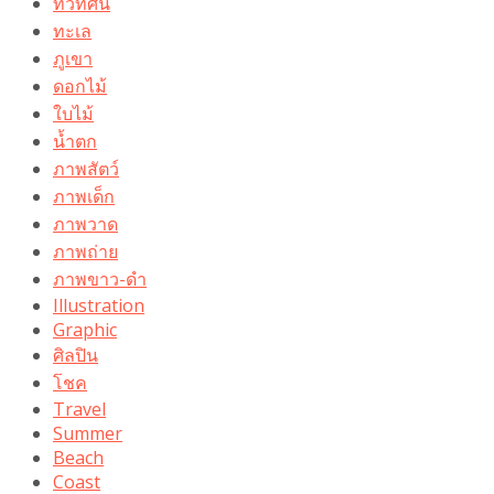
ทิวทัศน์
ทะเล
ภูเขา
ดอกไม้
ใบไม้
น้ำตก
ภาพสัตว์
ภาพเด็ก
ภาพวาด
ภาพถ่าย
ภาพขาว-ดำ
Illustration
Graphic
ศิลปิน
โชค
Travel
Summer
Beach
Coast