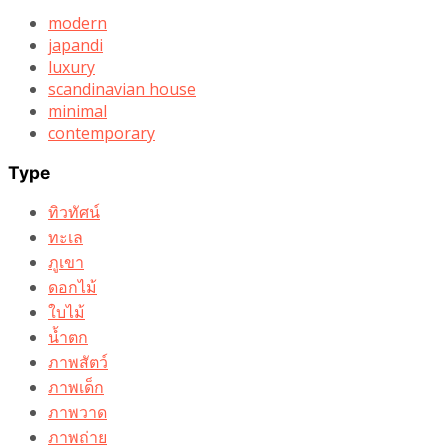
modern
japandi
luxury
scandinavian house
minimal
contemporary
Type
ทิวทัศน์
ทะเล
ภูเขา
ดอกไม้
ใบไม้
น้ำตก
ภาพสัตว์
ภาพเด็ก
ภาพวาด
ภาพถ่าย