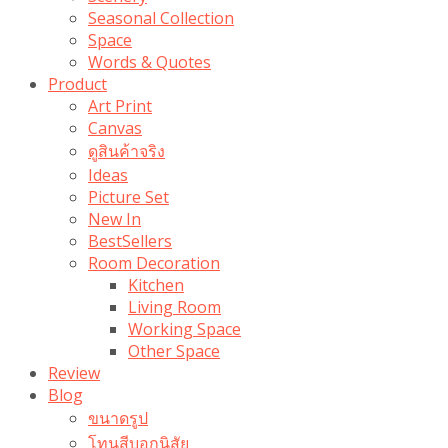
Seasonal Collection
Space
Words & Quotes
Product
Art Print
Canvas
ดูสินค้าจริง
Ideas
Picture Set
New In
BestSellers
Room Decoration
Kitchen
Living Room
Working Space
Other Space
Review
Blog
ขนาดรูป
โทนสีบอกนิสัย