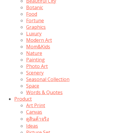
Beautiful City
Botanic
Food
Fortune
Graphics
Luxury
Modern Art
Mom&Kids
Nature
Painting
Photo Art
Scenery
Seasonal Collection
Space
Words & Quotes
Product
Art Print
Canvas
ดูสินค้าจริง
Ideas
Picture Set