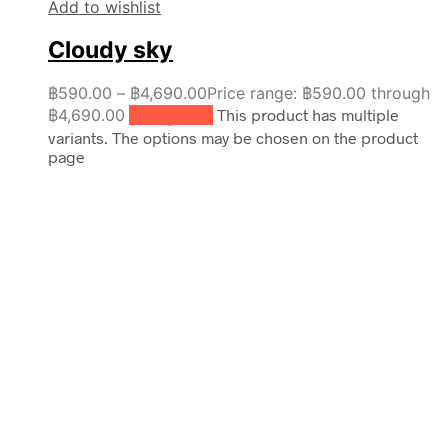
Add to wishlist
Cloudy sky
฿
590.00
–
฿
4,690.00
Price range: ฿590.00 through
฿4,690.00
เลือกรูปแบบ
This product has multiple
variants. The options may be chosen on the product
page