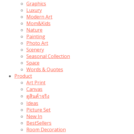
Graphics
Luxury
Modern Art
Mom&Kids
Nature
Painting
Photo Art
Scenery
Seasonal Collection
Space
Words & Quotes
Product
Art Print
Canvas
ดูสินค้าจริง
Ideas
Picture Set
New In
BestSellers
Room Decoration