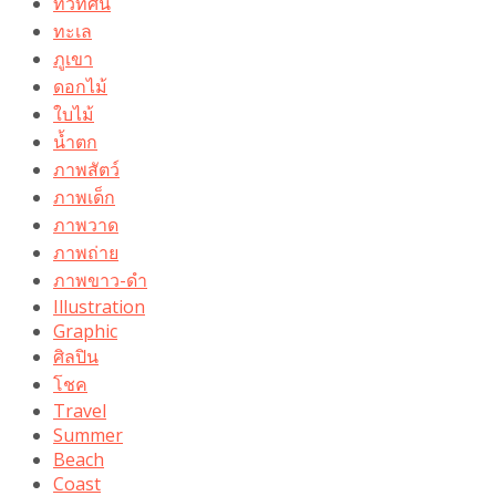
ทิวทัศน์
ทะเล
ภูเขา
ดอกไม้
ใบไม้
น้ำตก
ภาพสัตว์
ภาพเด็ก
ภาพวาด
ภาพถ่าย
ภาพขาว-ดำ
Illustration
Graphic
ศิลปิน
โชค
Travel
Summer
Beach
Coast