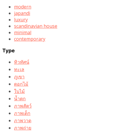
modern
japandi
luxury
scandinavian house
minimal
contemporary
Type
ทิวทัศน์
ทะเล
ภูเขา
ดอกไม้
ใบไม้
น้ำตก
ภาพสัตว์
ภาพเด็ก
ภาพวาด
ภาพถ่าย