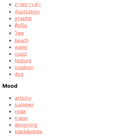
ภาพขาว-ดำ
illustration
graphic
ศิลปิน
โชค
beach
water
coast
texture
outdoor
dog
Mood
artistry
summer
relax
travel
designing
black&white