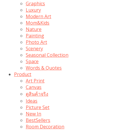
Graphics
Luxury
Modern Art
Mom&Kids
Nature
Painting
Photo Art
Scenery
Seasonal Collection
Space
Words & Quotes
Product
Art Print
Canvas
ดูสินค้าจริง
Ideas
Picture Set
New In
BestSellers
Room Decoration