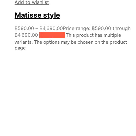
Add to wishlist
Matisse style
฿
590.00
–
฿
4,690.00
Price range: ฿590.00 through
฿4,690.00
เลือกรูปแบบ
This product has multiple
variants. The options may be chosen on the product
page