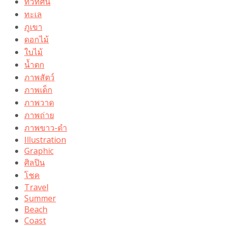
ทิวทัศน์
ทะเล
ภูเขา
ดอกไม้
ใบไม้
น้ำตก
ภาพสัตว์
ภาพเด็ก
ภาพวาด
ภาพถ่าย
ภาพขาว-ดำ
Illustration
Graphic
ศิลปิน
โชค
Travel
Summer
Beach
Coast