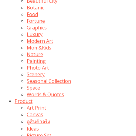
Beautiful City
Botanic
Food
Fortune
Graphics
Luxury
Modern Art
Mom&Kids
Nature
Painting
Photo Art
Scenery
Seasonal Collection
Space
Words & Quotes
Product
Art Print
Canvas
ดูสินค้าจริง
Ideas
Picture Set