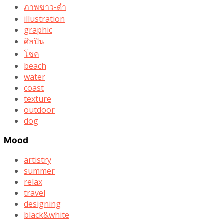
ภาพขาว-ดำ
illustration
graphic
ศิลปิน
โชค
beach
water
coast
texture
outdoor
dog
Mood
artistry
summer
relax
travel
designing
black&white