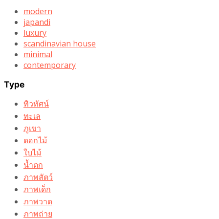
modern
japandi
luxury
scandinavian house
minimal
contemporary
Type
ทิวทัศน์
ทะเล
ภูเขา
ดอกไม้
ใบไม้
น้ำตก
ภาพสัตว์
ภาพเด็ก
ภาพวาด
ภาพถ่าย