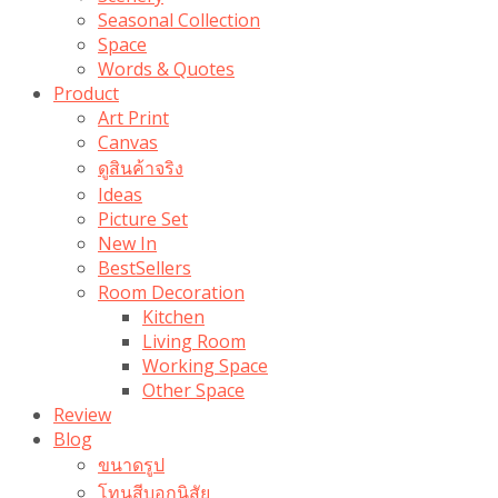
Seasonal Collection
Space
Words & Quotes
Product
Art Print
Canvas
ดูสินค้าจริง
Ideas
Picture Set
New In
BestSellers
Room Decoration
Kitchen
Living Room
Working Space
Other Space
Review
Blog
ขนาดรูป
โทนสีบอกนิสัย