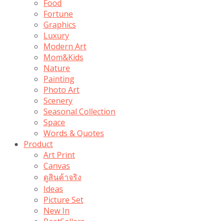
Food
Fortune
Graphics
Luxury
Modern Art
Mom&Kids
Nature
Painting
Photo Art
Scenery
Seasonal Collection
Space
Words & Quotes
Product
Art Print
Canvas
ดูสินค้าจริง
Ideas
Picture Set
New In