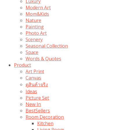
Luxury
Modern Art
Mom&Kids
Nature
Painting
Photo Art
Scenery
Seasonal Collection
Space
Words & Quotes
Product
Art Print
Canvas
ดูสินค้าจริง
Ideas
Picture Set
New In
BestSellers
Room Decoration
Kitchen
Living Room