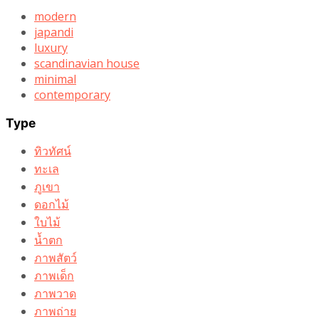
modern
japandi
luxury
scandinavian house
minimal
contemporary
Type
ทิวทัศน์
ทะเล
ภูเขา
ดอกไม้
ใบไม้
น้ำตก
ภาพสัตว์
ภาพเด็ก
ภาพวาด
ภาพถ่าย