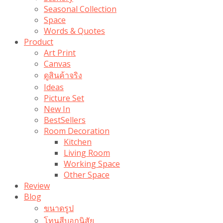
Seasonal Collection
Space
Words & Quotes
Product
Art Print
Canvas
ดูสินค้าจริง
Ideas
Picture Set
New In
BestSellers
Room Decoration
Kitchen
Living Room
Working Space
Other Space
Review
Blog
ขนาดรูป
โทนสีบอกนิสัย