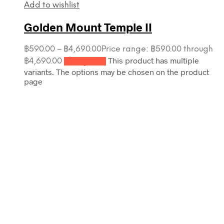
Add to wishlist
Golden Mount Temple II
฿
590.00
–
฿
4,690.00
Price range: ฿590.00 through
This product has multiple
฿4,690.00
เลือกรูปแบบ
variants. The options may be chosen on the product
page