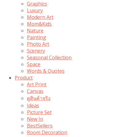
Graphics
Luxury
Modern Art
Mom&Kids
Nature
Painting
Photo Art
Scenery
Seasonal Collection
Space
Words & Quotes
Product
Art Print
Canvas
ดูสินค้าจริง
Ideas
Picture Set
New In
BestSellers
Room Decoration