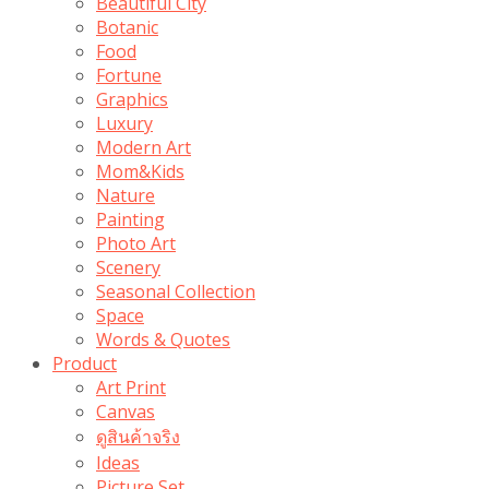
Beautiful City
Botanic
Food
Fortune
Graphics
Luxury
Modern Art
Mom&Kids
Nature
Painting
Photo Art
Scenery
Seasonal Collection
Space
Words & Quotes
Product
Art Print
Canvas
ดูสินค้าจริง
Ideas
Picture Set