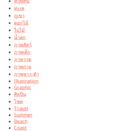
ทิวทัศน์
ทะเล
ภูเขา
ดอกไม้
ใบไม้
น้ำตก
ภาพสัตว์
ภาพเด็ก
ภาพวาด
ภาพถ่าย
ภาพขาว-ดำ
Illustration
Graphic
ศิลปิน
โชค
Travel
Summer
Beach
Coast