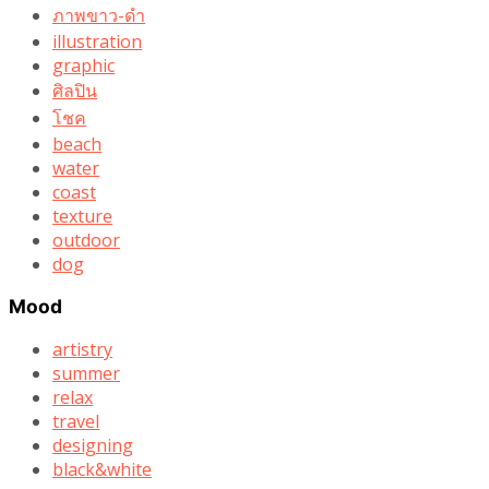
ภาพขาว-ดำ
illustration
graphic
ศิลปิน
โชค
beach
water
coast
texture
outdoor
dog
Mood
artistry
summer
relax
travel
designing
black&white