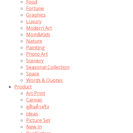
Food
Fortune
Graphics
Luxury
Modern Art
Mom&Kids
Nature
Painting
Photo Art
Scenery
Seasonal Collection
Space
Words & Quotes
Product
Art Print
Canvas
ดูสินค้าจริง
Ideas
Picture Set
New In