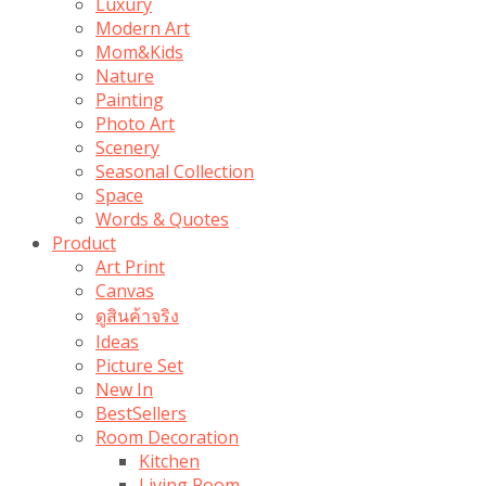
Luxury
Modern Art
Mom&Kids
Nature
Painting
Photo Art
Scenery
Seasonal Collection
Space
Words & Quotes
Product
Art Print
Canvas
ดูสินค้าจริง
Ideas
Picture Set
New In
BestSellers
Room Decoration
Kitchen
Living Room