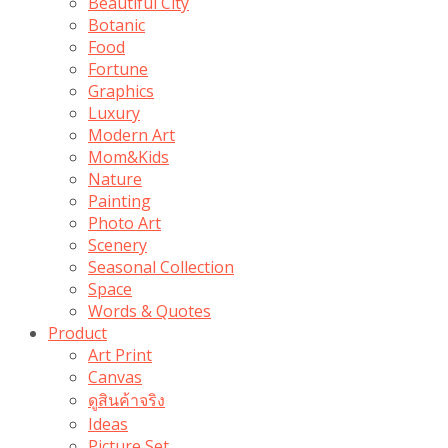
Beautiful City
Botanic
Food
Fortune
Graphics
Luxury
Modern Art
Mom&Kids
Nature
Painting
Photo Art
Scenery
Seasonal Collection
Space
Words & Quotes
Product
Art Print
Canvas
ดูสินค้าจริง
Ideas
Picture Set