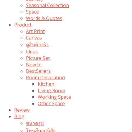
Seasonal Collection
Space
Words & Quotes
Product
Art Print
Canvas
ดูสินค้าจริง
Ideas
Picture Set
New In
BestSellers
Room Decoration
Kitchen
Living Room
Working Space
Other Space
Review
Blog
ขนาดรูป
โทนสีบอกนิสัย