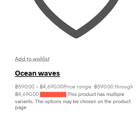
Add to wishlist
Ocean waves
฿
590.00
–
฿
4,690.00
Price range: ฿590.00 through
This product has multiple
฿4,690.00
เลือกรูปแบบ
variants. The options may be chosen on the product
page