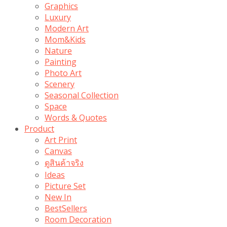
Graphics
Luxury
Modern Art
Mom&Kids
Nature
Painting
Photo Art
Scenery
Seasonal Collection
Space
Words & Quotes
Product
Art Print
Canvas
ดูสินค้าจริง
Ideas
Picture Set
New In
BestSellers
Room Decoration