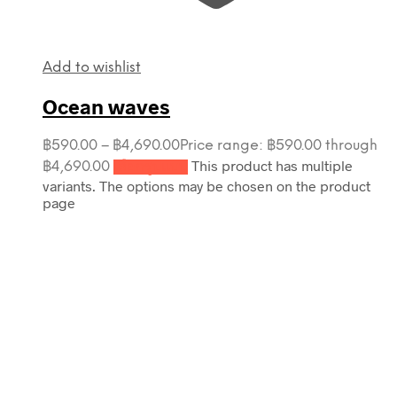
Add to wishlist
Ocean waves
฿
590.00
–
฿
4,690.00
Price range: ฿590.00 through
This product has multiple
฿4,690.00
เลือกรูปแบบ
variants. The options may be chosen on the product
page