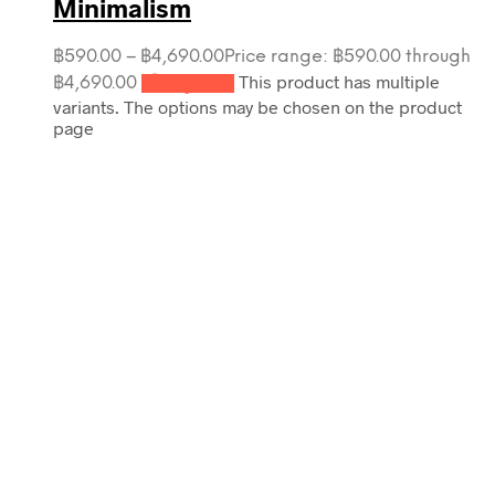
Minimalism
฿
590.00
–
฿
4,690.00
Price range: ฿590.00 through
This product has multiple
฿4,690.00
เลือกรูปแบบ
variants. The options may be chosen on the product
page