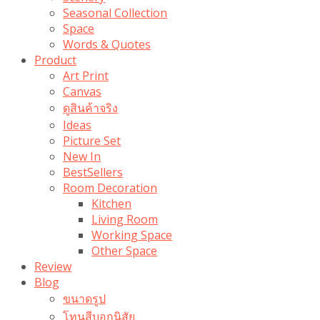
Seasonal Collection
Space
Words & Quotes
Product
Art Print
Canvas
ดูสินค้าจริง
Ideas
Picture Set
New In
BestSellers
Room Decoration
Kitchen
Living Room
Working Space
Other Space
Review
Blog
ขนาดรูป
โทนสีบอกนิสัย