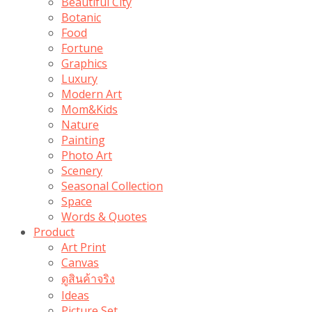
Beautiful City
Botanic
Food
Fortune
Graphics
Luxury
Modern Art
Mom&Kids
Nature
Painting
Photo Art
Scenery
Seasonal Collection
Space
Words & Quotes
Product
Art Print
Canvas
ดูสินค้าจริง
Ideas
Picture Set