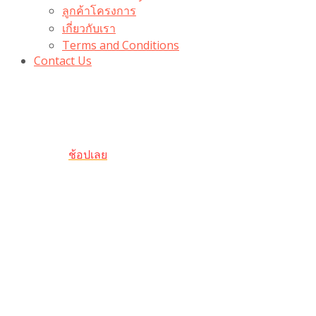
ลูกค้าโครงการ
เกี่ยวกับเรา
Terms and Conditions
Contact Us
รับเลยโค้ดส่วนลด 100 บาท
“100BUYTODAY” ใช้ได้ที่ตระกร้า
ถึง 31 ต.ค นี้
ช้อปเลย