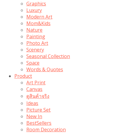
Graphics
Luxury
Modern Art
Mom&Kids
Nature
Painting
Photo Art
Scenery
Seasonal Collection
Space
Words & Quotes
Product
Art Print
Canvas
ดูสินค้าจริง
Ideas
Picture Set
New In
BestSellers
Room Decoration