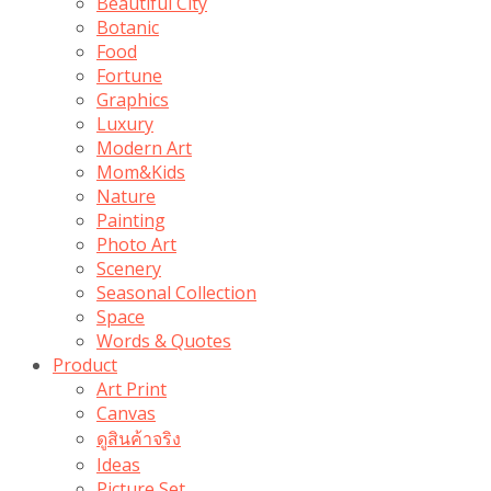
Beautiful City
Botanic
Food
Fortune
Graphics
Luxury
Modern Art
Mom&Kids
Nature
Painting
Photo Art
Scenery
Seasonal Collection
Space
Words & Quotes
Product
Art Print
Canvas
ดูสินค้าจริง
Ideas
Picture Set