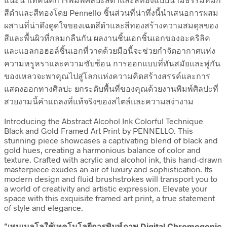
สีดำและสีทองโดย Pennello ชิ้นส่วนที่น่าทึ่งนี้นำเสนอการผสม
ผสานที่น่าดึงดูดใจของเฉดสีดำและสีทองสร้างความสมดุลของ
สีและพื้นผิวที่กลมกลืนกัน ผลงานชิ้นเอกชิ้นเอกของอะคริลิค
และแอลกอฮอล์ชิ้นเอกที่วาดด้วยมือนี้จะช่วยกำจัดอากาศแห่ง
ความหรูหราและความซับซ้อน การออกแบบที่ทันสมัยและพู่กัน
ของเหลวจะพาคุณไปสู่โลกแห่งความคิดสร้างสรรค์และการ
แสดงออกทางศิลปะ ยกระดับพื้นที่ของคุณด้วยงานพิมพ์ศิลปะที่
สวยงามนี้คำแถลงที่แท้จริงของสไตล์และความสง่างาม
Introducing the Abstract Alcohol Ink Colorful Technique
Black and Gold Framed Art Print by PENNELLO. This
stunning piece showcases a captivating blend of black and
gold hues, creating a harmonious balance of color and
texture. Crafted with acrylic and alcohol ink, this hand-drawn
masterpiece exudes an air of luxury and sophistication. Its
modern design and fluid brushstrokes will transport you to
a world of creativity and artistic expression. Elevate your
space with this exquisite framed art print, a true statement
of style and elegance.
“เพนเนลโลใช้เทคโนโลยีการพิมพ์ภาพ Digital Chromogenic