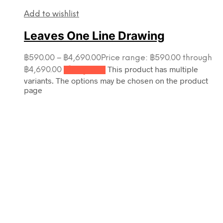
Add to wishlist
Leaves One Line Drawing
฿
590.00
–
฿
4,690.00
Price range: ฿590.00 through
This product has multiple
฿4,690.00
เลือกรูปแบบ
variants. The options may be chosen on the product
page