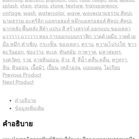
splash
,
stain
,
stains
,
stone
,
texture
,
transparency
,
vintage
,
wash
,
watercolor
,
wave
,
wavesนามธรรม ศิลปะ
นามธรรม อะคริลิก แอลกอฮอล์ หมึกแอลกอฮอล์ ศิลปะ ศิลปะ
ฉากหลัง พื้นหลัง สีดำ แปรง สี สร้างสรรค์ ออกแบบ ของเหลว
แวววาว แวววาว ทอง การออกแบบกราฟิก วาดด้วยมือ วาดด้วย
มือ หมึก คำเชิญ
,
กระเซ็น
,
ของเหลว
,
คราบ
,
ความโปร่งใส
,
ชาว
ตะวันออก
,
ช่องว่าง
,
ทะเล
,
ทันสมัย
,
ภาพวาด
,
มหาสมุทร
,
รงควัตถุ
,
รวย
,
ลายหินอ่อน
,
ล้าง
,
สี
,
สีน้ำ คลื่น คลื่น
,
หรูหรา
,
หิน
,
หินอ่อน
,
เนื้อผ้า
,
เปื้อน
,
เหล้าองุ่น
,
แบบแผน
,
ไม่เรียบ
Previous Product
Next Product
คำอธิบาย
ข้อมูลเพิ่มเติม
คำอธิบาย
แนะนำเทคนิคการพิมพ์ศิลปะสีดำและสีทองแบบนามธรรมหมึก