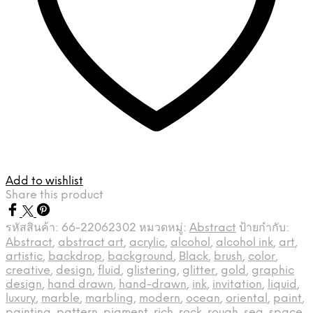
Add to wishlist
Share this product
รหัสสินค้า:
66-22062302
หมวดหมู่:
Abstract
ป้ายกำกับ:
Abstract
,
abstract art
,
acrylic
,
alcohol
,
alcohol ink
,
art
,
artistic
,
backdrop
,
background
,
Black
,
brush
,
color
,
creative
,
design
,
fluid
,
glistering
,
glitter
,
gold
,
graphic
design
,
hand drawn
,
hand-drawn
,
ink
,
invitation
,
liquid
,
luxury
,
marble
,
marbling
,
modern
,
ocean
,
oriental
,
paint
,
painting
,
pattern
,
pigment
,
rich
,
rock
,
rough
,
sea
,
space
,