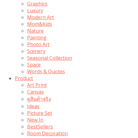
Graphics
Luxury
Modern Art
Mom&Kids
Nature
Painting
Photo Art
Scenery
Seasonal Collection
Space
Words & Quotes
Product
Art Print
Canvas
ดูสินค้าจริง
Ideas
Picture Set
New In
BestSellers
Room Decoration