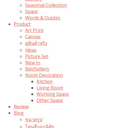
Seasonal Collection
Space
Words & Quotes
Product
Art Print
Canvas
ดูสินค้าจริง
Ideas
Picture Set
New In
BestSellers
Room Decoration
Kitchen
Living Room
Working Space
Other Space
Review
Blog
ขนาดรูป
โทนสีบอกนิสัย