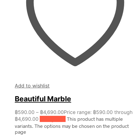
Add to wishlist
Beautiful Marble
฿
590.00
–
฿
4,690.00
Price range: ฿590.00 through
฿4,690.00
เลือกรูปแบบ
This product has multiple
variants. The options may be chosen on the product
page