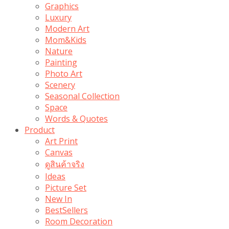
Graphics
Luxury
Modern Art
Mom&Kids
Nature
Painting
Photo Art
Scenery
Seasonal Collection
Space
Words & Quotes
Product
Art Print
Canvas
ดูสินค้าจริง
Ideas
Picture Set
New In
BestSellers
Room Decoration