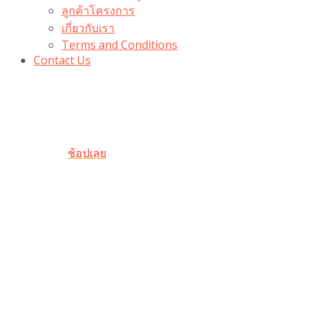
ลูกค้าโครงการ
เกี่ยวกับเรา
Terms and Conditions
Contact Us
รับเลยโค้ดส่วนลด 100 บาท
“100BUYTODAY” ใช้ได้ที่ตระกร้า
ถึง 31 ต.ค นี้
ช้อปเลย