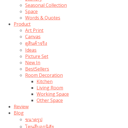
Seasonal Collection
Space
Words & Quotes
Product
Art Print
Canvas
ดูสินค้าจริง
Ideas
Picture Set
New In
BestSellers
Room Decoration
Kitchen
Living Room
Working Space
Other Space
Review
Blog
ขนาดรูป
โทนสีบอกนิสัย