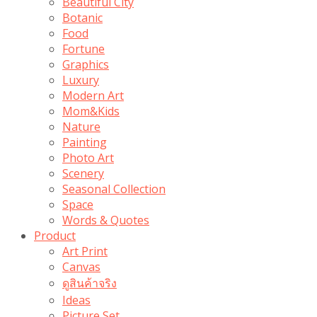
Beautiful City
Botanic
Food
Fortune
Graphics
Luxury
Modern Art
Mom&Kids
Nature
Painting
Photo Art
Scenery
Seasonal Collection
Space
Words & Quotes
Product
Art Print
Canvas
ดูสินค้าจริง
Ideas
Picture Set