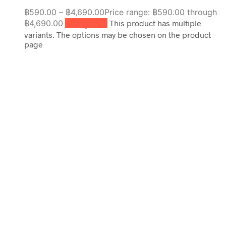
฿
590.00
–
฿
4,690.00
Price range: ฿590.00 through
฿4,690.00
เลือกรูปแบบ
This product has multiple
variants. The options may be chosen on the product
page