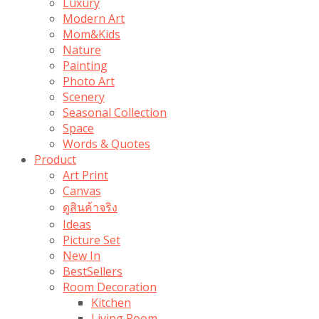
Luxury
Modern Art
Mom&Kids
Nature
Painting
Photo Art
Scenery
Seasonal Collection
Space
Words & Quotes
Product
Art Print
Canvas
ดูสินค้าจริง
Ideas
Picture Set
New In
BestSellers
Room Decoration
Kitchen
Living Room