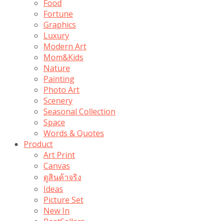
Food
Fortune
Graphics
Luxury
Modern Art
Mom&Kids
Nature
Painting
Photo Art
Scenery
Seasonal Collection
Space
Words & Quotes
Product
Art Print
Canvas
ดูสินค้าจริง
Ideas
Picture Set
New In