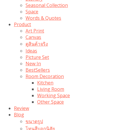
Seasonal Collection
Space
Words & Quotes
Product
Art Print
Canvas
ดูสินค้าจริง
Ideas
Picture Set
New In
BestSellers
Room Decoration
Kitchen
Living Room
Working Space
Other Space
Review
Blog
ขนาดรูป
โทนสีบอกนิสัย