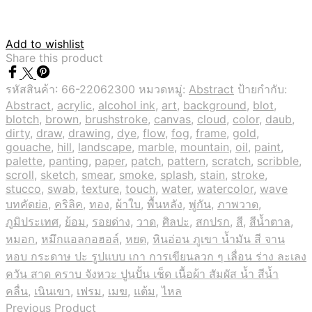
Add to wishlist
Share this product
รหัสสินค้า:
66-22062300
หมวดหมู่:
Abstract
ป้ายกำกับ:
Abstract
,
acrylic
,
alcohol ink
,
art
,
background
,
blot
,
blotch
,
brown
,
brushstroke
,
canvas
,
cloud
,
color
,
daub
,
dirty
,
draw
,
drawing
,
dye
,
flow
,
fog
,
frame
,
gold
,
gouache
,
hill
,
landscape
,
marble
,
mountain
,
oil
,
paint
,
palette
,
panting
,
paper
,
patch
,
pattern
,
scratch
,
scribble
,
scroll
,
sketch
,
smear
,
smoke
,
splash
,
stain
,
stroke
,
stucco
,
swab
,
texture
,
touch
,
water
,
watercolor
,
wave
บทคัดย่อ
,
คริลิค
,
ทอง
,
ผ้าใบ
,
พื้นหลัง
,
พู่กัน
,
ภาพวาด
,
ภูมิประเทศ
,
ย้อม
,
รอยด่าง
,
วาด
,
ศิลปะ
,
สกปรก
,
สี
,
สีน้ำตาล
,
หมอก
,
หมึกแอลกอฮอล์
,
หยด
,
หินอ่อน ภูเขา น้ำมัน สี จาน
หอบ กระดาษ ปะ รูปแบบ เกา การเขียนลวก ๆ เลื่อน ร่าง ละเลง
ควัน สาด คราบ จังหวะ ปูนปั้น เช็ด เนื้อผ้า สัมผัส น้ำ สีน้ำ
คลื่น
,
เนินเขา
,
เฟรม
,
เมฆ
,
แต้ม
,
ไหล
Previous Product