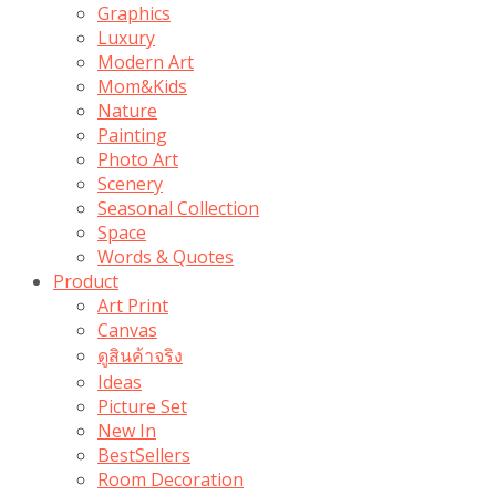
Graphics
Luxury
Modern Art
Mom&Kids
Nature
Painting
Photo Art
Scenery
Seasonal Collection
Space
Words & Quotes
Product
Art Print
Canvas
ดูสินค้าจริง
Ideas
Picture Set
New In
BestSellers
Room Decoration