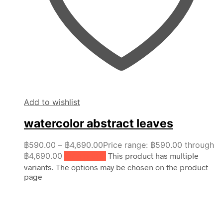
Add to wishlist
watercolor abstract leaves
฿
590.00
–
฿
4,690.00
Price range: ฿590.00 through
฿4,690.00
เลือกรูปแบบ
This product has multiple
variants. The options may be chosen on the product
page