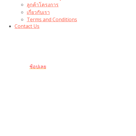
ลูกค้าโครงการ
เกี่ยวกับเรา
Terms and Conditions
Contact Us
รับเลยโค้ดส่วนลด 100 บาท
“100BUYTODAY” ใช้ได้ที่ตระกร้า
ถึง 31 ต.ค นี้
ช้อปเลย