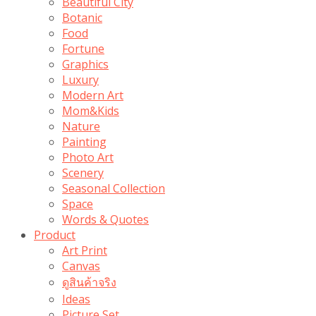
Beautiful City
Botanic
Food
Fortune
Graphics
Luxury
Modern Art
Mom&Kids
Nature
Painting
Photo Art
Scenery
Seasonal Collection
Space
Words & Quotes
Product
Art Print
Canvas
ดูสินค้าจริง
Ideas
Picture Set