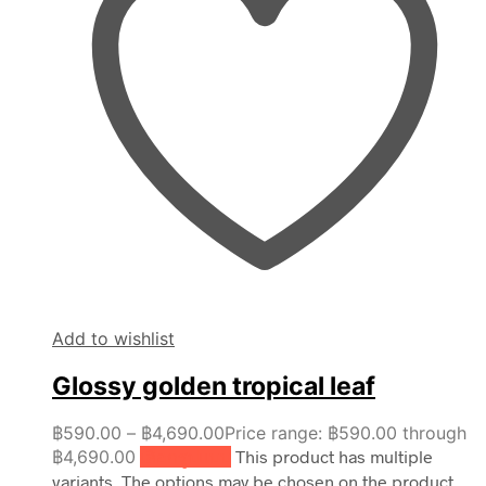
Add to wishlist
Glossy golden tropical leaf
฿
590.00
–
฿
4,690.00
Price range: ฿590.00 through
฿4,690.00
เลือกรูปแบบ
This product has multiple
variants. The options may be chosen on the product