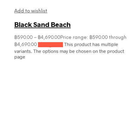
Add to wishlist
Black Sand Beach
฿
590.00
–
฿
4,690.00
Price range: ฿590.00 through
This product has multiple
฿4,690.00
เลือกรูปแบบ
variants. The options may be chosen on the product
page