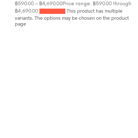
฿
590.00
–
฿
4,690.00
Price range: ฿590.00 through
This product has multiple
฿4,690.00
เลือกรูปแบบ
variants. The options may be chosen on the product
page