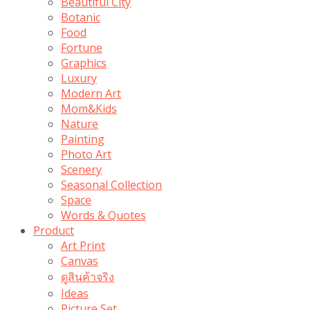
Beautiful City
Botanic
Food
Fortune
Graphics
Luxury
Modern Art
Mom&Kids
Nature
Painting
Photo Art
Scenery
Seasonal Collection
Space
Words & Quotes
Product
Art Print
Canvas
ดูสินค้าจริง
Ideas
Picture Set