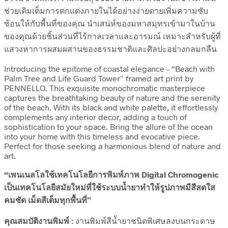
ช่วยเติมเต็มการตกแต่งภายในได้อย่างง่ายดายเพิ่มความซับ
ซ้อนให้กับพื้นที่ของคุณ นำเสน่ห์ของมหาสมุทรเข้ามาในบ้าน
ของคุณด้วยชิ้นส่วนที่ไร้กาลเวลาและอารมณ์ เหมาะสำหรับผู้ที่
แสวงหาการผสมผสานของธรรมชาติและศิลปะอย่างกลมกลืน
Introducing the epitome of coastal elegance – “Beach with
Palm Tree and Life Guard Tower” framed art print by
PENNELLO. This exquisite monochromatic masterpiece
captures the breathtaking beauty of nature and the serenity
of the beach. With its black and white palette, it effortlessly
complements any interior decor, adding a touch of
sophistication to your space. Bring the allure of the ocean
into your home with this timeless and evocative piece.
Perfect for those seeking a harmonious blend of nature and
art.
“เพนเนลโลใช้เทคโนโลยีการพิมพ์ภาพ Digital Chromogenic
เป็นเทคโนโลยีสมัยใหม่ที่ใช้ระบบน้ำยาทำให้รูปภาพมีสีสดใส
คมชัด เม็ดสีเต็มทุกพื้นที่”
คุณสมบัติงานพิมพ์ :
งานพิมพ์สีน้ำยาชนิดพิเศษลงบนกระดาษ