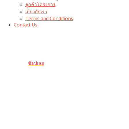
ลูกค้าโครงการ
เกี่ยวกับเรา
Terms and Conditions
Contact Us
รับเลยโค้ดส่วนลด 100 บาท
“100BUYTODAY” ใช้ได้ที่ตระกร้า
ถึง 31 ต.ค นี้
ช้อปเลย