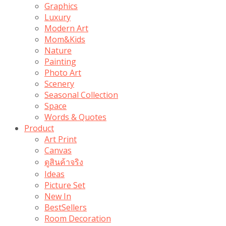
Graphics
Luxury
Modern Art
Mom&Kids
Nature
Painting
Photo Art
Scenery
Seasonal Collection
Space
Words & Quotes
Product
Art Print
Canvas
ดูสินค้าจริง
Ideas
Picture Set
New In
BestSellers
Room Decoration