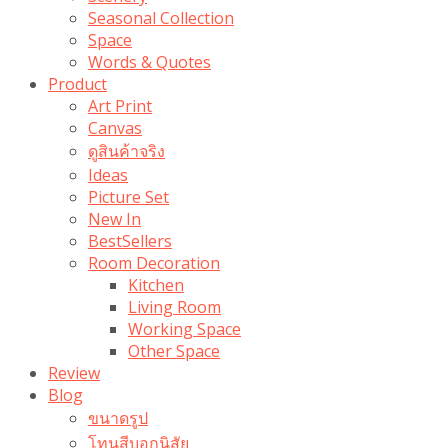
Seasonal Collection
Space
Words & Quotes
Product
Art Print
Canvas
ดูสินค้าจริง
Ideas
Picture Set
New In
BestSellers
Room Decoration
Kitchen
Living Room
Working Space
Other Space
Review
Blog
ขนาดรูป
โทนสีบอกนิสัย