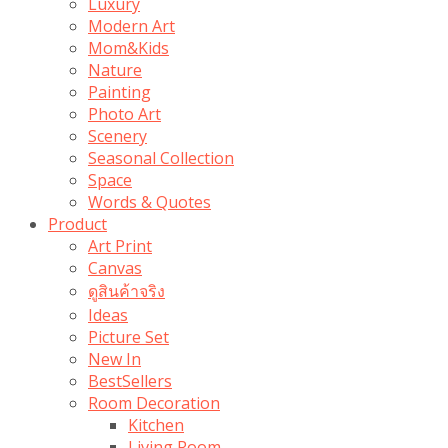
Luxury
Modern Art
Mom&Kids
Nature
Painting
Photo Art
Scenery
Seasonal Collection
Space
Words & Quotes
Product
Art Print
Canvas
ดูสินค้าจริง
Ideas
Picture Set
New In
BestSellers
Room Decoration
Kitchen
Living Room