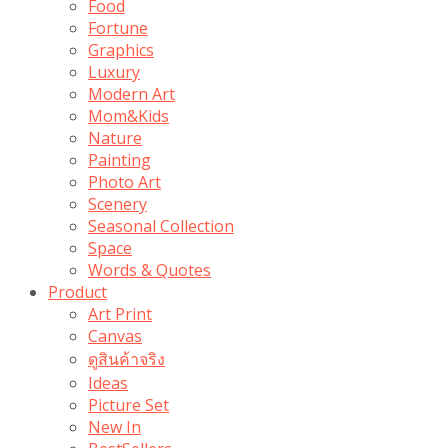
Food
Fortune
Graphics
Luxury
Modern Art
Mom&Kids
Nature
Painting
Photo Art
Scenery
Seasonal Collection
Space
Words & Quotes
Product
Art Print
Canvas
ดูสินค้าจริง
Ideas
Picture Set
New In