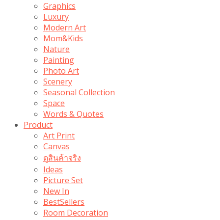
Graphics
Luxury
Modern Art
Mom&Kids
Nature
Painting
Photo Art
Scenery
Seasonal Collection
Space
Words & Quotes
Product
Art Print
Canvas
ดูสินค้าจริง
Ideas
Picture Set
New In
BestSellers
Room Decoration