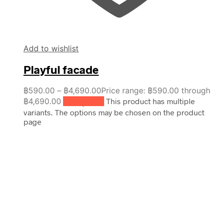
Add to wishlist
Playful facade
฿
590.00
–
฿
4,690.00
Price range: ฿590.00 through
฿4,690.00
เลือกรูปแบบ
This product has multiple
variants. The options may be chosen on the product
page