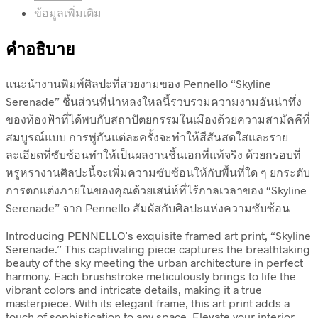
ข้อมูลเพิ่มเติม
คำอธิบาย
แนะนำงานพิมพ์ศิลปะที่สวยงามของ Pennello “Skyline
Serenade” ชิ้นส่วนที่น่าหลงใหลนี้รวบรวมความงามอันน่าทึ่ง
ของท้องฟ้าที่ได้พบกับสถาปัตยกรรมในเมืองด้วยความสามัคคีที่
สมบูรณ์แบบ การพู่กันแต่ละครั้งจะทำให้สีสันสดใสและราย
ละเอียดที่ซับซ้อนทำให้เป็นผลงานชิ้นเอกที่แท้จริง ด้วยกรอบที่
หรูหรางานศิลปะนี้จะเพิ่มความซับซ้อนให้กับพื้นที่ใด ๆ ยกระดับ
การตกแต่งภายในของคุณด้วยเสน่ห์ที่ไร้กาลเวลาของ “Skyline
Serenade” จาก Pennello สัมผัสกับศิลปะแห่งความซับซ้อน
Introducing PENNELLO’s exquisite framed art print, “Skyline
Serenade.” This captivating piece captures the breathtaking
beauty of the sky meeting the urban architecture in perfect
harmony. Each brushstroke meticulously brings to life the
vibrant colors and intricate details, making it a true
masterpiece. With its elegant frame, this art print adds a
touch of sophistication to any space. Elevate your interior