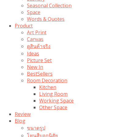
Seasonal Collection
Space
Words & Quotes
Product
Art Print
Canvas
ดูสินค้าจริง
Ideas
Picture Set
New In
BestSellers
Room Decoration
Kitchen
Living Room
Working Space
Other Space
Review
Blog
ขนาดรูป
โทนสีบอกนิสัย