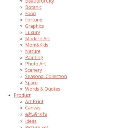
Beautiful City
Botanic
Food
Fortune
Graphics
Luxury
Modern Art
Mom&Kids
Nature
Painting
Photo Art
Scenery
Seasonal Collection
Space
Words & Quotes
Product
Art Print
Canvas
ดูสินค้าจริง
Ideas
Picture Set