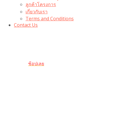
ลูกค้าโครงการ
เกี่ยวกับเรา
Terms and Conditions
Contact Us
รับเลยโค้ดส่วนลด 100 บาท
“100BUYTODAY” ใช้ได้ที่ตระกร้า
ถึง 31 ต.ค นี้
ช้อปเลย