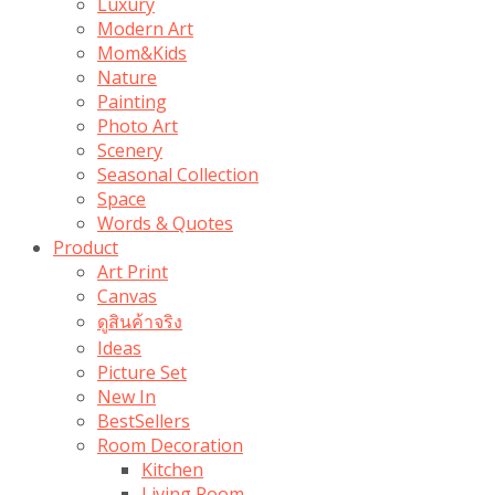
Luxury
Modern Art
Mom&Kids
Nature
Painting
Photo Art
Scenery
Seasonal Collection
Space
Words & Quotes
Product
Art Print
Canvas
ดูสินค้าจริง
Ideas
Picture Set
New In
BestSellers
Room Decoration
Kitchen
Living Room