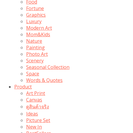
Food
Fortune
Graphics
Luxury
Modern Art
Mom&Kids
Nature
Painting
Photo Art
Scenery
Seasonal Collection
Space
Words & Quotes
Product
Art Print
Canvas
ดูสินค้าจริง
Ideas
Picture Set
New In