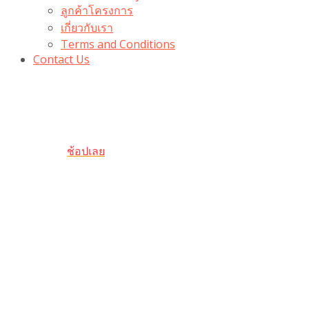
ลูกค้าโครงการ
เกี่ยวกับเรา
Terms and Conditions
Contact Us
รับเลยโค้ดส่วนลด 100 บาท
“100BUYTODAY” ใช้ได้ที่ตระกร้า
ถึง 31 ต.ค นี้
ช้อปเลย