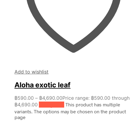
Add to wishlist
Aloha exotic leaf
฿
590.00
–
฿
4,690.00
Price range: ฿590.00 through
฿4,690.00
เลือกรูปแบบ
This product has multiple
variants. The options may be chosen on the product
page