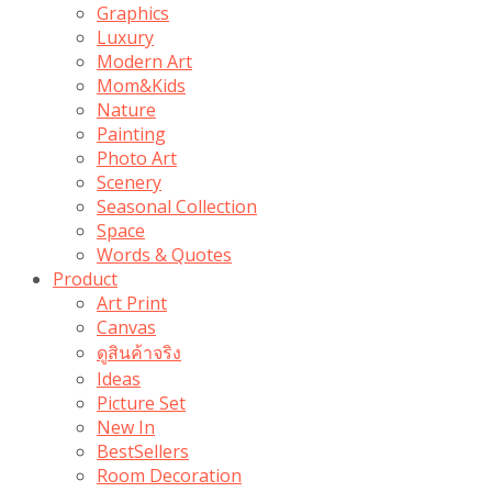
Graphics
Luxury
Modern Art
Mom&Kids
Nature
Painting
Photo Art
Scenery
Seasonal Collection
Space
Words & Quotes
Product
Art Print
Canvas
ดูสินค้าจริง
Ideas
Picture Set
New In
BestSellers
Room Decoration