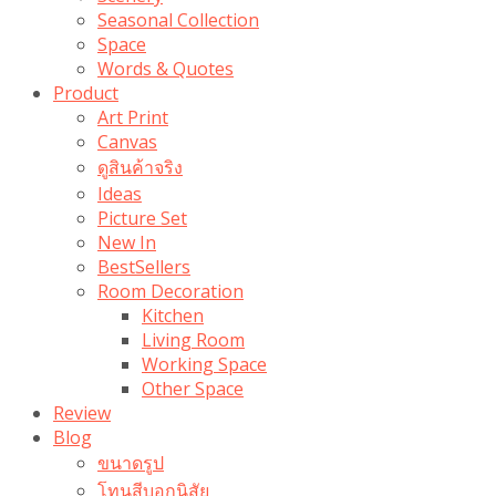
Seasonal Collection
Space
Words & Quotes
Product
Art Print
Canvas
ดูสินค้าจริง
Ideas
Picture Set
New In
BestSellers
Room Decoration
Kitchen
Living Room
Working Space
Other Space
Review
Blog
ขนาดรูป
โทนสีบอกนิสัย