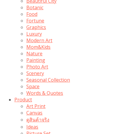
Beautiful City
Botanic
Food
Fortune
Graphics
Luxury
Modern Art
Mom&Kids
Nature
Painting
Photo Art
Scenery
Seasonal Collection
Space
Words & Quotes
Product
Art Print
Canvas
ดูสินค้าจริง
Ideas
Picture Set