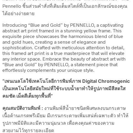
Pennello ชิ้นส่วนคำสั่งที่เติมเต็มสไตล์ที่เป็นเอกลักษณ์ของคุณ
ได้อย่างง่ายดาย
Introducing “Blue and Gold” by PENNELLO, a captivating
abstract art print framed in a stunning yellow frame. This
exquisite piece showcases the harmonious blend of blue
and gold hues, creating a sense of elegance and
sophistication. Crafted with meticulous attention to detail,
this framed art print is a true masterpiece that will elevate
any interior space. Embrace the beauty of abstract art with
“Blue and Gold” by PENNELLO, a statement piece that
effortlessly complements your unique style.
“เพนเนลโลใช้เทคโนโลยีการพิมพ์ภาพ Digital Chromogenic
เป็นเทคโนโลยีสมัยใหม่ที่ใช้ระบบน้ำยาทำให้รูปภาพมีสีสดใส
คมชัด เม็ดสีเต็มทุกพื้นที่”
คุณสมบัติงานพิมพ์ :
งานพิมพ์สีน้ำยาชนิดพิเศษลงบนกระดาษ
เนื้อด้านเกรดพรีเมียม มีเกรนกระดาษเพิ่มเสน่ห์เฉพาะตัว ทำให้
รูปภาพมีมิติและมีความนุ่มนวล เพื่อคงคุณค่าของความ
สวยงามไว้ทุกรายละเอียด