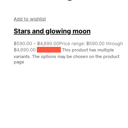
Add to wishlist
Stars and glowing moon
฿
590.00
–
฿
4,690.00
Price range: ฿590.00 through
฿4,690.00
เลือกรูปแบบ
This product has multiple
variants. The options may be chosen on the product
page