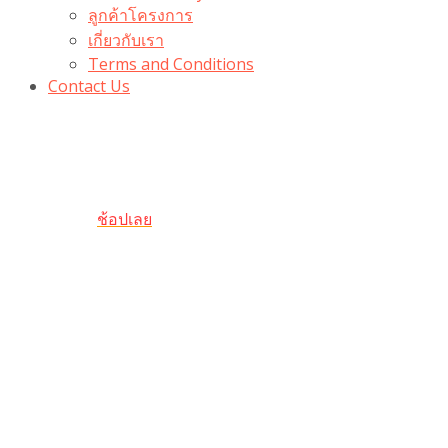
ลูกค้าโครงการ
เกี่ยวกับเรา
Terms and Conditions
Contact Us
รับเลยโค้ดส่วนลด 100 บาท
“100BUYTODAY” ใช้ได้ที่ตระกร้า
ถึง 31 ต.ค นี้
ช้อปเลย