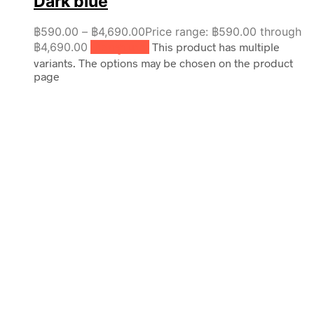
Dark blue
฿
590.00
–
฿
4,690.00
Price range: ฿590.00 through
฿4,690.00
เลือกรูปแบบ
This product has multiple
variants. The options may be chosen on the product
page