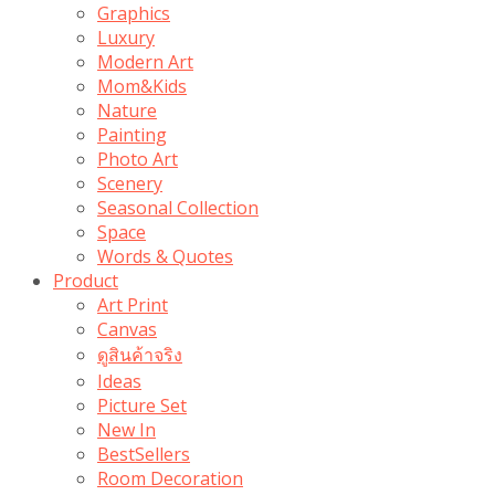
Graphics
Luxury
Modern Art
Mom&Kids
Nature
Painting
Photo Art
Scenery
Seasonal Collection
Space
Words & Quotes
Product
Art Print
Canvas
ดูสินค้าจริง
Ideas
Picture Set
New In
BestSellers
Room Decoration