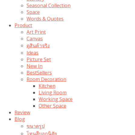
Seasonal Collection
Space
Words & Quotes
Product
Art Print
Canvas
ดูสินค้าจริง
Ideas
Picture Set
New In
BestSellers
Room Decoration
Kitchen
Living Room
Working Space
Other Space
Review
Blog
ขนาดรูป
โทนสีบอกนิสัย