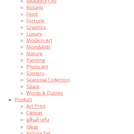
Beautiful City
Botanic
Food
Fortune
Graphics
Luxury
Modern Art
Mom&Kids
Nature
Painting
Photo Art
Scenery
Seasonal Collection
Space
Words & Quotes
Product
Art Print
Canvas
ดูสินค้าจริง
Ideas
Picture Set