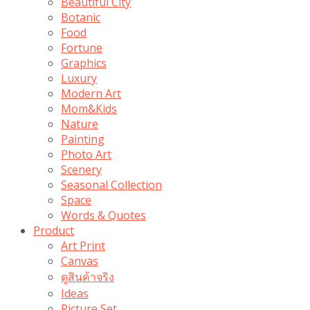
Beautiful City
Botanic
Food
Fortune
Graphics
Luxury
Modern Art
Mom&Kids
Nature
Painting
Photo Art
Scenery
Seasonal Collection
Space
Words & Quotes
Product
Art Print
Canvas
ดูสินค้าจริง
Ideas
Picture Set