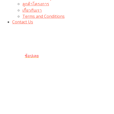
ลูกค้าโครงการ
เกี่ยวกับเรา
Terms and Conditions
Contact Us
รับเลยโค้ดส่วนลด 100 บาท
“100BUYTODAY” ใช้ได้ที่ตระกร้า
ถึง 31 ต.ค นี้
ช้อปเลย