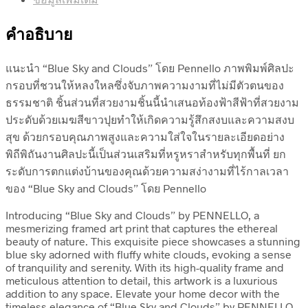
คำอธิบาย
แนะนำ “Blue Sky and Clouds” โดย Pennello ภาพพิมพ์ศิลปะ
กรอบที่ชวนให้หลงใหลซึ่งจับภาพความงามที่ไม่มีตัวตนของ
ธรรมชาติ ชิ้นส่วนที่สวยงามชิ้นนี้นำเสนอท้องฟ้าสีฟ้าที่สวยงาม
ประดับด้วยเมฆสีขาวปุยทำให้เกิดความรู้สึกสงบและความสงบ
สุข ด้วยกรอบคุณภาพสูงและความใส่ใจในรายละเอียดอย่าง
พิถีพิถันงานศิลปะนี้เป็นส่วนเสริมที่หรูหราสำหรับทุกพื้นที่ ยก
ระดับการตกแต่งบ้านของคุณด้วยความสง่างามที่ไร้กาลเวลา
ของ “Blue Sky and Clouds” โดย Pennello
Introducing “Blue Sky and Clouds” by PENNELLO, a
mesmerizing framed art print that captures the ethereal
beauty of nature. This exquisite piece showcases a stunning
blue sky adorned with fluffy white clouds, evoking a sense
of tranquility and serenity. With its high-quality frame and
meticulous attention to detail, this artwork is a luxurious
addition to any space. Elevate your home decor with the
timeless elegance of “Blue Sky and Clouds” by PENNELLO.