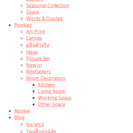
Seasonal Collection
Space
Words & Quotes
Product
Art Print
Canvas
ดูสินค้าจริง
Ideas
Picture Set
New In
BestSellers
Room Decoration
Kitchen
Living Room
Working Space
Other Space
Review
Blog
ขนาดรูป
โทนสีบอกนิสัย