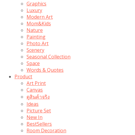
Graphics
Luxury
Modern Art
Mom&Kids
Nature
Painting
Photo Art
Scenery
Seasonal Collection
Space
Words & Quotes
Product
Art Print
Canvas
ดูสินค้าจริง
Ideas
Picture Set
New In
BestSellers
Room Decoration