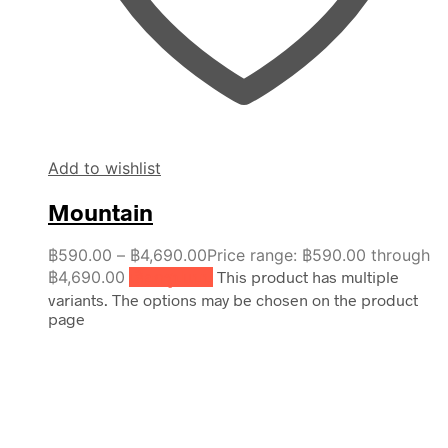
Add to wishlist
Mountain
฿
590.00
–
฿
4,690.00
Price range: ฿590.00 through
฿4,690.00
เลือกรูปแบบ
This product has multiple
variants. The options may be chosen on the product
page