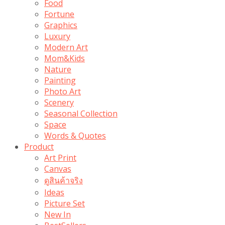
Food
Fortune
Graphics
Luxury
Modern Art
Mom&Kids
Nature
Painting
Photo Art
Scenery
Seasonal Collection
Space
Words & Quotes
Product
Art Print
Canvas
ดูสินค้าจริง
Ideas
Picture Set
New In