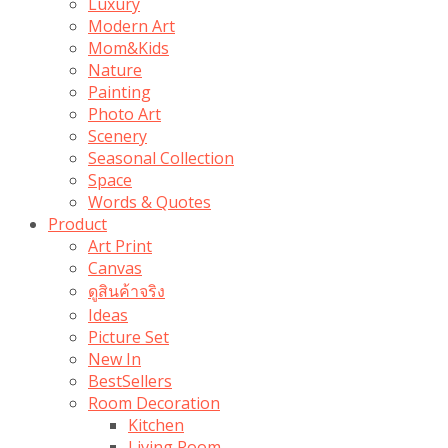
Luxury
Modern Art
Mom&Kids
Nature
Painting
Photo Art
Scenery
Seasonal Collection
Space
Words & Quotes
Product
Art Print
Canvas
ดูสินค้าจริง
Ideas
Picture Set
New In
BestSellers
Room Decoration
Kitchen
Living Room