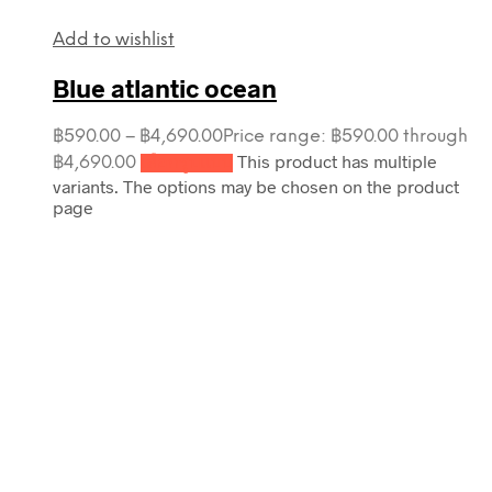
Add to wishlist
Blue atlantic ocean
฿
590.00
–
฿
4,690.00
Price range: ฿590.00 through
This product has multiple
฿4,690.00
เลือกรูปแบบ
variants. The options may be chosen on the product
page