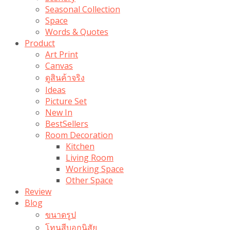
Seasonal Collection
Space
Words & Quotes
Product
Art Print
Canvas
ดูสินค้าจริง
Ideas
Picture Set
New In
BestSellers
Room Decoration
Kitchen
Living Room
Working Space
Other Space
Review
Blog
ขนาดรูป
โทนสีบอกนิสัย