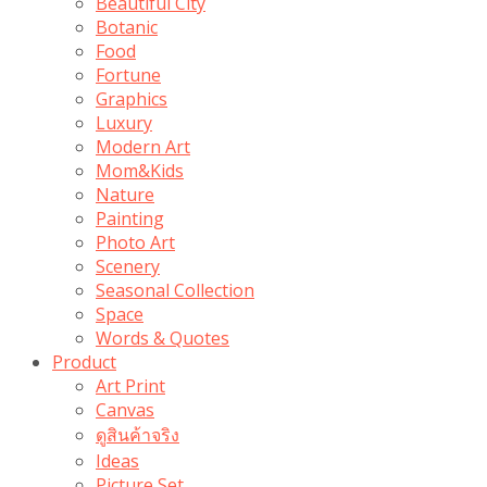
Beautiful City
Botanic
Food
Fortune
Graphics
Luxury
Modern Art
Mom&Kids
Nature
Painting
Photo Art
Scenery
Seasonal Collection
Space
Words & Quotes
Product
Art Print
Canvas
ดูสินค้าจริง
Ideas
Picture Set