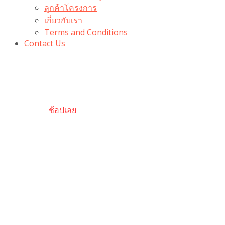
ลูกค้าโครงการ
เกี่ยวกับเรา
Terms and Conditions
Contact Us
รับเลยโค้ดส่วนลด 100 บาท
“100BUYTODAY” ใช้ได้ที่ตระกร้า
ถึง 31 ต.ค นี้
ช้อปเลย