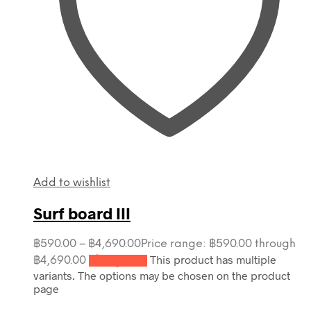
Add to wishlist
Surf board III
฿
590.00
–
฿
4,690.00
Price range: ฿590.00 through
This product has multiple
฿4,690.00
เลือกรูปแบบ
variants. The options may be chosen on the product
page