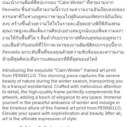
แนะนำงานพิมพ์ศิลปะกรอบ “Calm Winter” ที่สวยงามจาก
Pennello ชิ้นส่วนที่สวยงามนี้รวบรวมความงามอันเงียบสงบของ
ธรรมชาติในช่วงฤดูหนาวพาคุณไปสู่ดินแดนมหัศจรรย์อันเงียบ
สงบ สร้างขึ้นด้วยความใส่ใจในรายละเอียดอย่างพิถีพิถันเฟรม
คุณภาพสูงจะเติมเต็มงานศิลปะอย่างสมบูรณ์แบบเพิ่มความสง่า
งามให้กับพื้นที่ใด ๆ ดื่มด่ำกับบรรยากาศที่สงบสุขของฤดูหนาว
และดื่มด่ำกับเสน่ห์ที่ไร้กาลเวลาของงานพิมพ์ศิลปะกรอบนี้จาก
Pennello ยกระดับพื้นที่ของคุณด้วยความซับซ้อนและความงาม
ท้ายที่สุดศิลปะคือการแสดงออกที่ดีที่สุดของสไตล์
Introducing the exquisite “Calm Winter” framed art print
from PENNELLO. This stunning piece captures the serene
beauty of nature during the winter season, transporting you
to a tranquil wonderland. Crafted with meticulous attention
to detail, the high-quality frame perfectly complements the
artwork, adding a touch of elegance to any space. Immerse
yourself in the peaceful ambiance of winter and indulge in
the timeless allure of this framed art print from PENNELLO.
Elevate your space with sophistication and beauty. After all,
art is the ultimate expression of style.