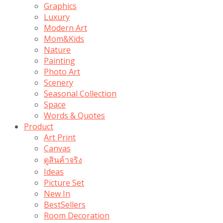
Graphics
Luxury
Modern Art
Mom&Kids
Nature
Painting
Photo Art
Scenery
Seasonal Collection
Space
Words & Quotes
Product
Art Print
Canvas
ดูสินค้าจริง
Ideas
Picture Set
New In
BestSellers
Room Decoration