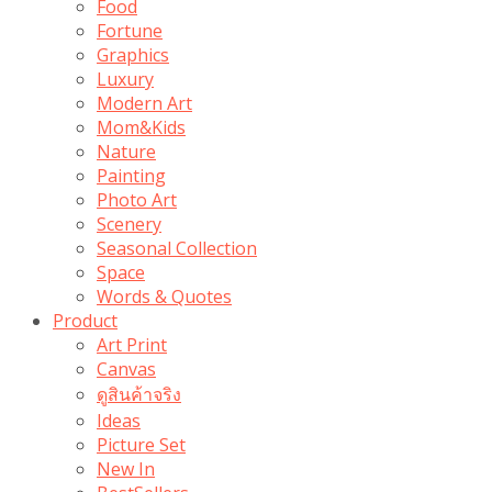
Food
Fortune
Graphics
Luxury
Modern Art
Mom&Kids
Nature
Painting
Photo Art
Scenery
Seasonal Collection
Space
Words & Quotes
Product
Art Print
Canvas
ดูสินค้าจริง
Ideas
Picture Set
New In