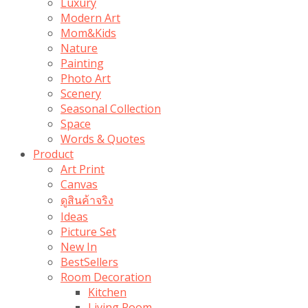
Luxury
Modern Art
Mom&Kids
Nature
Painting
Photo Art
Scenery
Seasonal Collection
Space
Words & Quotes
Product
Art Print
Canvas
ดูสินค้าจริง
Ideas
Picture Set
New In
BestSellers
Room Decoration
Kitchen
Living Room