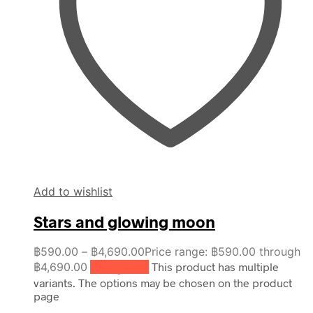
Add to wishlist
Stars and glowing moon
฿
590.00
–
฿
4,690.00
Price range: ฿590.00 through
฿4,690.00
เลือกรูปแบบ
This product has multiple
variants. The options may be chosen on the product
page