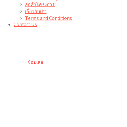
ลูกค้าโครงการ
เกี่ยวกับเรา
Terms and Conditions
Contact Us
รับเลยโค้ดส่วนลด 100 บาท
“100BUYTODAY” ใช้ได้ที่ตระกร้า
ถึง 31 ต.ค นี้
ช้อปเลย