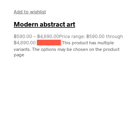
Add to wishlist
Modern abstract art
฿
590.00
–
฿
4,690.00
Price range: ฿590.00 through
฿4,690.00
เลือกรูปแบบ
This product has multiple
variants. The options may be chosen on the product
page