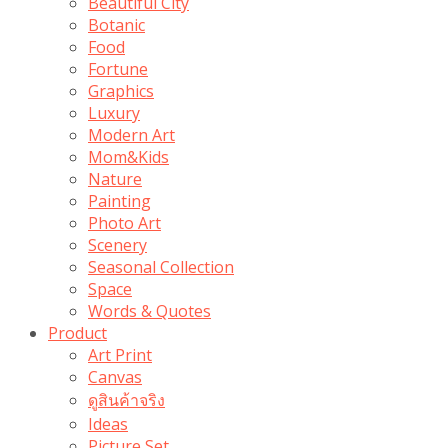
Beautiful City
Botanic
Food
Fortune
Graphics
Luxury
Modern Art
Mom&Kids
Nature
Painting
Photo Art
Scenery
Seasonal Collection
Space
Words & Quotes
Product
Art Print
Canvas
ดูสินค้าจริง
Ideas
Picture Set