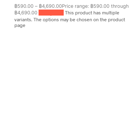
฿
590.00
–
฿
4,690.00
Price range: ฿590.00 through
฿4,690.00
เลือกรูปแบบ
This product has multiple
variants. The options may be chosen on the product
page