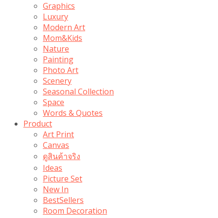
Graphics
Luxury
Modern Art
Mom&Kids
Nature
Painting
Photo Art
Scenery
Seasonal Collection
Space
Words & Quotes
Product
Art Print
Canvas
ดูสินค้าจริง
Ideas
Picture Set
New In
BestSellers
Room Decoration