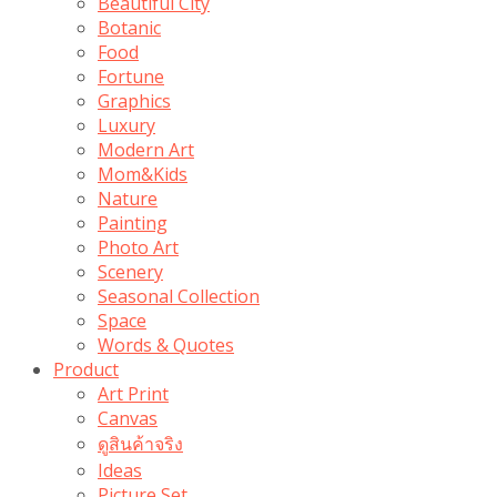
Beautiful City
Botanic
Food
Fortune
Graphics
Luxury
Modern Art
Mom&Kids
Nature
Painting
Photo Art
Scenery
Seasonal Collection
Space
Words & Quotes
Product
Art Print
Canvas
ดูสินค้าจริง
Ideas
Picture Set