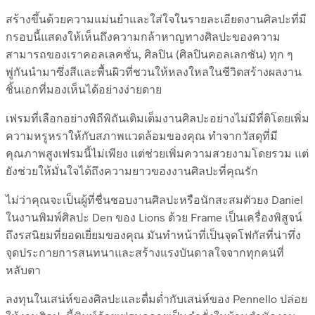
สร้างขึ้นด้วยความแม่นยำและใส่ใจในรายละเอียดงานศิลปะที่มี
กรอบนี้แสดงให้เห็นถึงความกล้าหาญทางศิลปะของความ
สามารถของเราคอลเลคชั่น, ศิลปิน (ศิลปินคอลเลกชัน) ทุก ๆ
พู่กันนำมาซึ่งสีและพื้นผิวที่ชวนให้หลงใหลในชีวิตสร้างผลงาน
ชิ้นเอกที่มองเห็นได้อย่างง่ายดาย
เฟรมที่เลือกอย่างพิถีพิถันเติมเต็มงานศิลปะอย่างไม่มีที่ติโดยเพิ่ม
ความหรูหราให้กับสภาพแวดล้อมของคุณ ทำจากวัสดุที่มี
คุณภาพสูงเฟรมนี้ไม่เพียง แต่ช่วยเพิ่มความสวยงามโดยรวม แต่
ยังช่วยให้มั่นใจได้ถึงความยาวของงานศิลปะที่คุณรัก
ไม่ว่าคุณจะเป็นผู้ที่ชื่นชอบงานศิลปะหรือนักสะสมตัวยง Daniel
ในงานพิมพ์ศิลปะ Den ของ Lions ด้วย Frame เป็นเครื่องพิสูจน์
ถึงรสนิยมที่ยอดเยี่ยมของคุณ มันทำหน้าที่เป็นจุดโฟกัสที่น่าทึ่ง
จุดประกายการสนทนาและสร้างแรงบันดาลใจจากทุกคนที่
หลับตา
ลงทุนในเสน่ห์ของศิลปะและดื่มด่ำกับเสน่ห์ของ Pennello ปล่อย