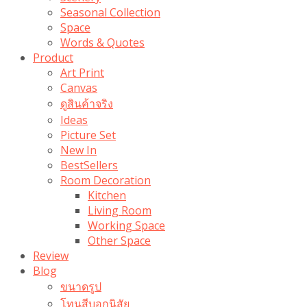
Seasonal Collection
Space
Words & Quotes
Product
Art Print
Canvas
ดูสินค้าจริง
Ideas
Picture Set
New In
BestSellers
Room Decoration
Kitchen
Living Room
Working Space
Other Space
Review
Blog
ขนาดรูป
โทนสีบอกนิสัย