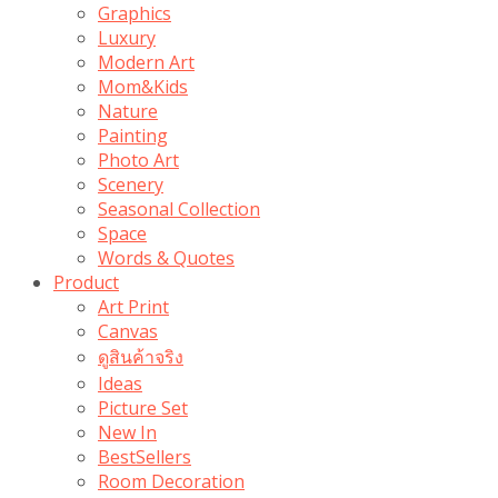
Graphics
Luxury
Modern Art
Mom&Kids
Nature
Painting
Photo Art
Scenery
Seasonal Collection
Space
Words & Quotes
Product
Art Print
Canvas
ดูสินค้าจริง
Ideas
Picture Set
New In
BestSellers
Room Decoration