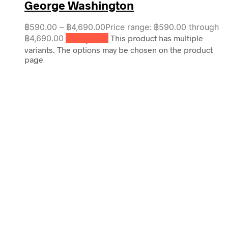
George Washington
฿
590.00
–
฿
4,690.00
Price range: ฿590.00 through
฿4,690.00
เลือกรูปแบบ
This product has multiple
variants. The options may be chosen on the product
page