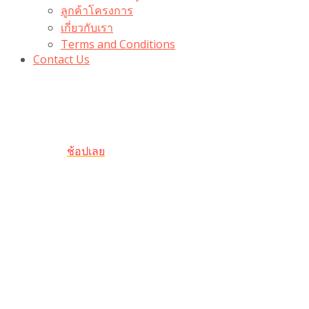
ลูกค้าโครงการ
เกี่ยวกับเรา
Terms and Conditions
Contact Us
รับเลยโค้ดส่วนลด 100 บาท
“100BUYTODAY” ใช้ได้ที่ตระกร้า
ถึง 31 ต.ค นี้
ช้อปเลย