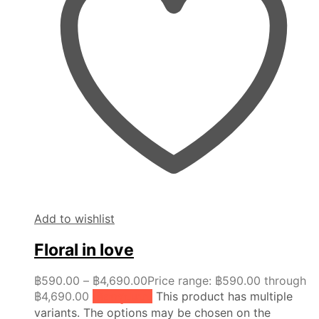
Add to wishlist
Floral in love
฿
590.00
–
฿
4,690.00
Price range: ฿590.00 through
฿4,690.00
เลือกรูปแบบ
This product has multiple
variants. The options may be chosen on the