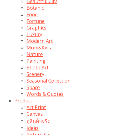
Beautiful City
Botanic
Food
Fortune
Graphics
Luxury
Modern Art
Mom&Kids
Nature
Painting
Photo Art
Scenery
Seasonal Collection
Space
Words & Quotes
Product
Art Print
Canvas
ดูสินค้าจริง
Ideas
Picture Set