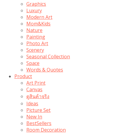
Graphics
Luxury
Modern Art
Mom&Kids
Nature
Painting
Photo Art
Scenery
Seasonal Collection
Space
Words & Quotes
Product
Art Print
Canvas
ดูสินค้าจริง
Ideas
Picture Set
New In
BestSellers
Room Decoration