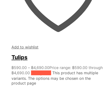
Add to wishlist
Tulips
฿
590.00
–
฿
4,690.00
Price range: ฿590.00 through
฿4,690.00
เลือกรูปแบบ
This product has multiple
variants. The options may be chosen on the
product page