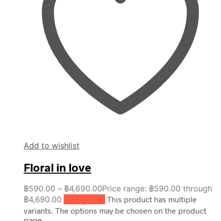
Add to wishlist
Floral in love
฿
590.00
–
฿
4,690.00
Price range: ฿590.00 through
฿4,690.00
เลือกรูปแบบ
This product has multiple
variants. The options may be chosen on the product
page