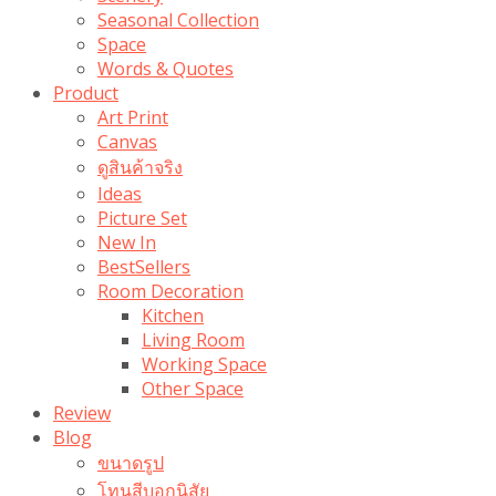
Seasonal Collection
Space
Words & Quotes
Product
Art Print
Canvas
ดูสินค้าจริง
Ideas
Picture Set
New In
BestSellers
Room Decoration
Kitchen
Living Room
Working Space
Other Space
Review
Blog
ขนาดรูป
โทนสีบอกนิสัย