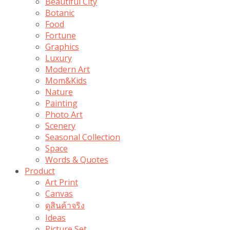
Beautiful City
Botanic
Food
Fortune
Graphics
Luxury
Modern Art
Mom&Kids
Nature
Painting
Photo Art
Scenery
Seasonal Collection
Space
Words & Quotes
Product
Art Print
Canvas
ดูสินค้าจริง
Ideas
Picture Set