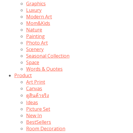
Graphics
Luxury
Modern Art
Mom&Kids
Nature
Painting
Photo Art
Scenery
Seasonal Collection
Space
Words & Quotes
Product
Art Print
Canvas
ดูสินค้าจริง
Ideas
Picture Set
New In
BestSellers
Room Decoration