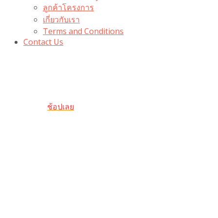
ลูกค้าโครงการ
เกี่ยวกับเรา
Terms and Conditions
Contact Us
รับเลยโค้ดส่วนลด 100 บาท
“100BUYTODAY” ใช้ได้ที่ตระกร้า
ถึง 31 ต.ค นี้
ช้อปเลย