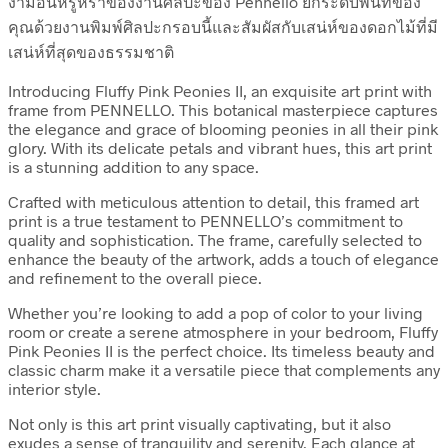
งามอันหรูหราของงานศิลปะของ Pennello ยกระดับพื้นที่ของ
คุณด้วยงานพิมพ์ศิลปะกรอบนี้และสัมผัสกับเสน่ห์ของดอกไม้ที่มี
เสน่ห์ที่สุดของธรรมชาติ
Introducing Fluffy Pink Peonies II, an exquisite art print with
frame from PENNELLO. This botanical masterpiece captures
the elegance and grace of blooming peonies in all their pink
glory. With its delicate petals and vibrant hues, this art print
is a stunning addition to any space.
Crafted with meticulous attention to detail, this framed art
print is a true testament to PENNELLO’s commitment to
quality and sophistication. The frame, carefully selected to
enhance the beauty of the artwork, adds a touch of elegance
and refinement to the overall piece.
Whether you’re looking to add a pop of color to your living
room or create a serene atmosphere in your bedroom, Fluffy
Pink Peonies II is the perfect choice. Its timeless beauty and
classic charm make it a versatile piece that complements any
interior style.
Not only is this art print visually captivating, but it also
exudes a sense of tranquility and serenity. Each glance at