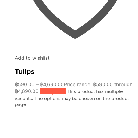
Add to wishlist
Tulips
฿
590.00
–
฿
4,690.00
Price range: ฿590.00 through
฿4,690.00
เลือกรูปแบบ
This product has multiple
variants. The options may be chosen on the product
page