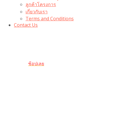
ลูกค้าโครงการ
เกี่ยวกับเรา
Terms and Conditions
Contact Us
รับเลยโค้ดส่วนลด 100 บาท
“100BUYTODAY” ใช้ได้ที่ตระกร้า
ถึง 31 ต.ค นี้
ช้อปเลย