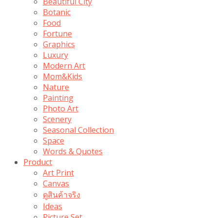
Beautiful City
Botanic
Food
Fortune
Graphics
Luxury
Modern Art
Mom&Kids
Nature
Painting
Photo Art
Scenery
Seasonal Collection
Space
Words & Quotes
Product
Art Print
Canvas
ดูสินค้าจริง
Ideas
Picture Set