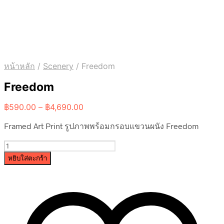
หน้าหลัก
/
Scenery
/
Freedom
Freedom
Price
฿
590.00
–
฿
4,690.00
range:
Framed Art Print รูปภาพพร้อมกรอบแขวนผนัง Freedom
฿590.00
through
จำนวน
฿4,690.00
Freedom
หยิบใส่ตะกร้า
ชิ้น