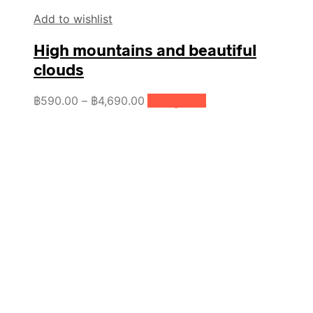
Add to wishlist
High mountains and beautiful
clouds
Price
This
฿
590.00
–
฿
4,690.00
เลือกรูปแบบ
product
range:
has
฿590.00
multiple
through
variants.
฿4,690.00
The
options
may
be
chosen
on
the
product
page