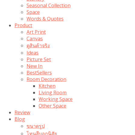
Seasonal Collection
Space
Words & Quotes
Product
Art Print
Canvas
ดูสินค้าจริง
Ideas
Picture Set
New In
BestSellers
Room Decoration
Kitchen
Living Room
Working Space
Other Space
Review
Blog
ขนาดรูป
โทนสีบอกนิสัย