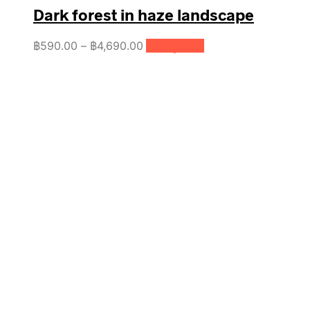
Dark forest in haze landscape
Price
This
฿
590.00
–
฿
4,690.00
เลือกรูปแบบ
product
range:
has
฿590.00
multiple
through
variants.
฿4,690.00
The
options
may
be
chosen
on
the
product
page