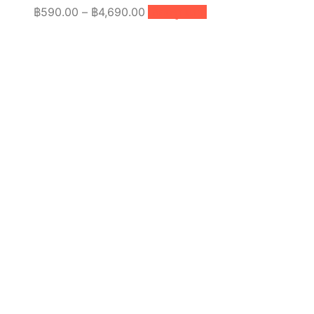
Price
This
฿
590.00
–
฿
4,690.00
เลือกรูปแบบ
product
range:
has
฿590.00
multiple
through
variants.
฿4,690.00
The
options
may
be
chosen
on
the
product
page