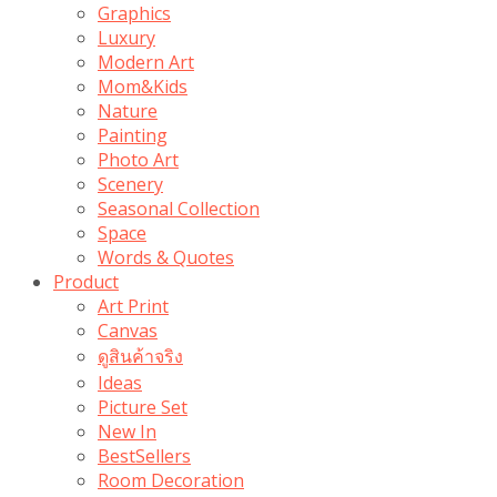
Graphics
Luxury
Modern Art
Mom&Kids
Nature
Painting
Photo Art
Scenery
Seasonal Collection
Space
Words & Quotes
Product
Art Print
Canvas
ดูสินค้าจริง
Ideas
Picture Set
New In
BestSellers
Room Decoration