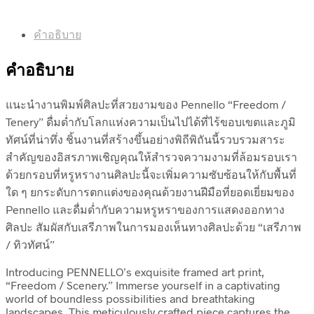
คำอธิบาย
คำอธิบาย
แนะนำงานพิมพ์ศิลปะที่สวยงามของ Pennello “Freedom /
Tenery” ดื่มด่ำกับโลกแห่งความเป็นไปได้ที่ไร้ขอบเขตและภูมิ
ทัศน์ที่น่าทึ่ง ชิ้นงานที่สร้างขึ้นอย่างพิถีพิถันนี้รวบรวมสาระ
สำคัญของอิสรภาพเชิญคุณให้สำรวจความงามที่ล้อมรอบเรา
ด้วยกรอบที่หรูหรางานศิลปะนี้จะเพิ่มความซับซ้อนให้กับพื้นที่
ใด ๆ ยกระดับการตกแต่งของคุณด้วยงานฝีมือที่ยอดเยี่ยมของ
Pennello และดื่มด่ำกับความหรูหราของการแสดงออกทาง
ศิลปะ สัมผัสกับเสรีภาพในการมองเห็นทางศิลปะด้วย “เสรีภาพ
/ ทิวทัศน์”
Introducing PENNELLO’s exquisite framed art print,
“Freedom / Scenery.” Immerse yourself in a captivating
world of boundless possibilities and breathtaking
landscapes. This meticulously crafted piece captures the