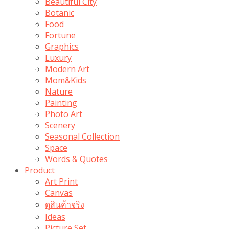
Beautiful City
Botanic
Food
Fortune
Graphics
Luxury
Modern Art
Mom&Kids
Nature
Painting
Photo Art
Scenery
Seasonal Collection
Space
Words & Quotes
Product
Art Print
Canvas
ดูสินค้าจริง
Ideas
Picture Set