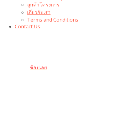
ลูกค้าโครงการ
เกี่ยวกับเรา
Terms and Conditions
Contact Us
รับเลยโค้ดส่วนลด 100 บาท
“100BUYTODAY” ใช้ได้ที่ตระกร้า
ถึง 31 ต.ค นี้
ช้อปเลย