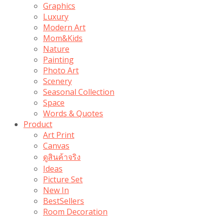
Graphics
Luxury
Modern Art
Mom&Kids
Nature
Painting
Photo Art
Scenery
Seasonal Collection
Space
Words & Quotes
Product
Art Print
Canvas
ดูสินค้าจริง
Ideas
Picture Set
New In
BestSellers
Room Decoration