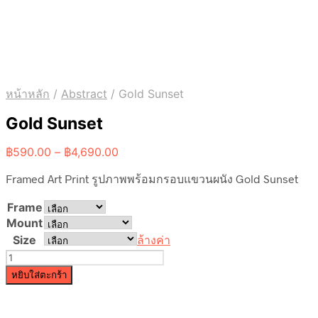
หน้าหลัก
/
Abstract
/
Gold Sunset
Gold Sunset
Price
฿
590.00
–
฿
4,690.00
range:
Framed Art Print รูปภาพพร้อมกรอบแขวนผนัง Gold Sunset
฿590.00
through
Frame
฿4,690.00
Mount
Size
ล้างค่า
จำนวน
Gold
หยิบใส่ตะกร้า
Sunset
ชิ้น