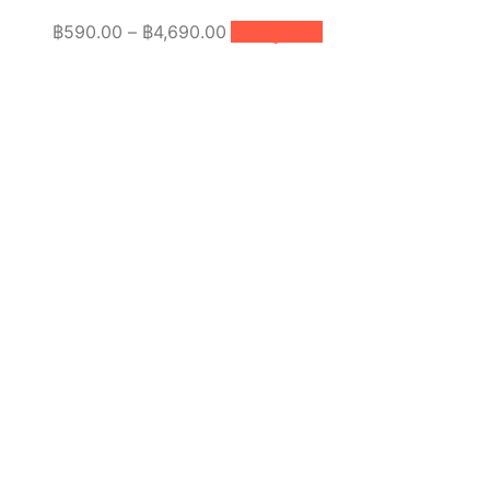
Price
This
฿
590.00
–
฿
4,690.00
เลือกรูปแบบ
product
range:
has
฿590.00
multiple
through
variants.
฿4,690.00
The
options
may
be
chosen
on
the
product
page