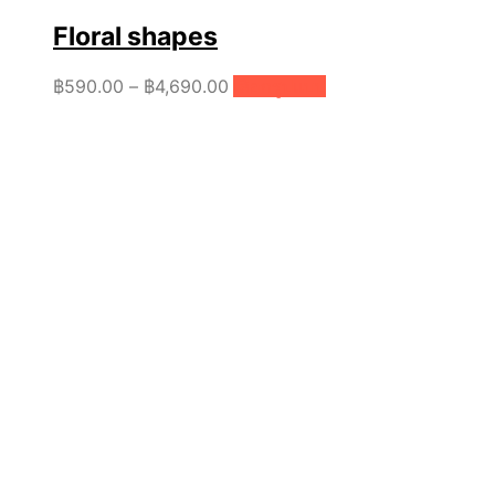
Floral shapes
Price
This
฿
590.00
–
฿
4,690.00
เลือกรูปแบบ
product
range:
has
฿590.00
multiple
through
variants.
฿4,690.00
The
options
may
be
chosen
on
the
product
page