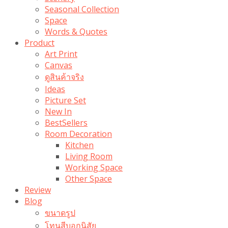
Seasonal Collection
Space
Words & Quotes
Product
Art Print
Canvas
ดูสินค้าจริง
Ideas
Picture Set
New In
BestSellers
Room Decoration
Kitchen
Living Room
Working Space
Other Space
Review
Blog
ขนาดรูป
โทนสีบอกนิสัย